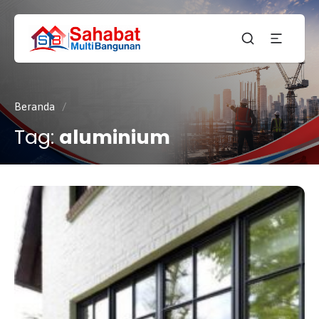
CV.
SAHABAT
Sahabat
MULTI
Pembangunan Anda
BANGUNAN
Beranda
/
Tag:
aluminium