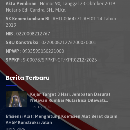
Akta Pendirian
: Nomor 90, Tanggal 23 Oktober 2019
Notaris Edi Candra, SH., M.Kn.
SK Kemenkumham RI
: AHU-0064271-AH.01.14 Tahun
2019
NIB
: 0220008212767
SBU Konstruksi
: 022000821276700020001
NPWP
: 0933595050221000
SPPKP
: S-00078/SPPKP-CT/KPP.0212/2025
Berita Terbaru
Kejar Target 3 Hari, Jembatan Darurat
Nelayan Rumbai Mulai Bisa Dilewati
Kendaraan Besok
Juni 18, 2026
Efisiensi Alat: Menghitung Koefisien Alat Berat dalam
AHSP Konstruksi Jalan
Juni 5, 2026