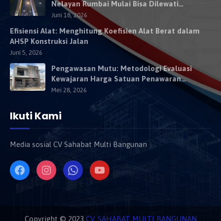
Nelayan Rumbai Mulai Bisa Dilewati
Kendaraan Besok
Juni 18, 2026
Efisiensi Alat: Menghitung Koefisien Alat Berat dalam
AHSP Konstruksi Jalan
Juni 5, 2026
Pengawasan Mutu: Metodologi Evaluasi
Kewajaran Harga Satuan Penawaran
Kontraktor
Mei 28, 2026
Ikuti Kami
Media sosial CV Sahabat Multi Bangunan
Copyright © 2023
CV. SAHABAT MULTI BANGUNAN