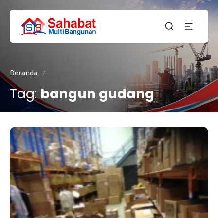
CV.
SAHABAT
Sahabat
MULTI
Pembangunan Anda
BANGUNAN
Beranda
/
Tag:
bangun gudang