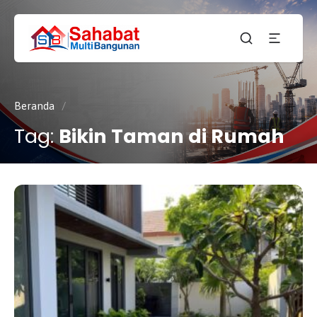
CV.
SAHABAT
Sahabat
MULTI
Pembangunan Anda
BANGUNAN
Beranda
/
Tag:
Bikin Taman di Rumah