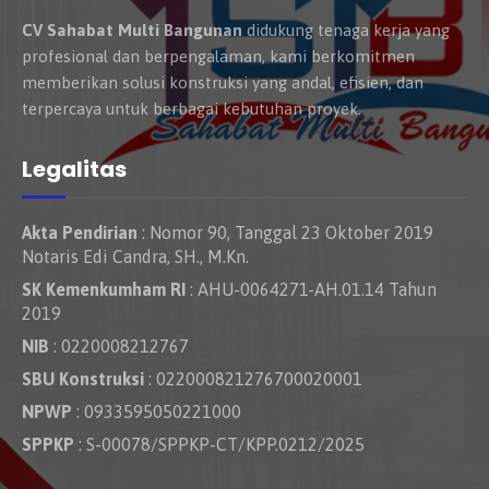
CV Sahabat Multi Bangunan
didukung tenaga kerja yang
profesional dan berpengalaman, kami berkomitmen
memberikan solusi konstruksi yang andal, efisien, dan
terpercaya untuk berbagai kebutuhan proyek.
Legalitas
Akta Pendirian
: Nomor 90, Tanggal 23 Oktober 2019
Notaris Edi Candra, SH., M.Kn.
SK Kemenkumham RI
: AHU-0064271-AH.01.14 Tahun
2019
NIB
: 0220008212767
SBU Konstruksi
: 022000821276700020001
NPWP
: 0933595050221000
SPPKP
: S-00078/SPPKP-CT/KPP.0212/2025