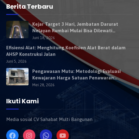
Berita Terbaru
Kejar Target 3 Hari, Jembatan Darurat
Nelayan Rumbai Mulai Bisa Dilewati
Kendaraan Besok
Juni 18, 2026
Efisiensi Alat: Menghitung Koefisien Alat Berat dalam
AHSP Konstruksi Jalan
Juni 5, 2026
Pengawasan Mutu: Metodologi Evaluasi
Kewajaran Harga Satuan Penawaran
Kontraktor
Mei 28, 2026
Ikuti Kami
Media sosial CV Sahabat Multi Bangunan