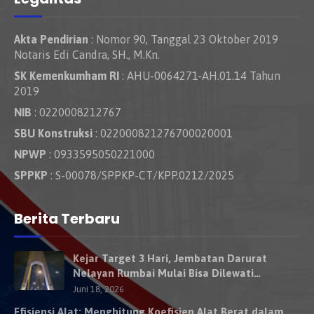
Akta Pendirian
: Nomor 90, Tanggal 23 Oktober 2019
Notaris Edi Candra, SH., M.Kn.
SK Kemenkumham RI
: AHU-0064271-AH.01.14 Tahun
2019
NIB
: 0220008212767
SBU Konstruksi
: 022000821276700020001
NPWP
: 0933595050221000
SPPKP
: S-00078/SPPKP-CT/KPP.0212/2025
Berita Terbaru
Kejar Target 3 Hari, Jembatan Darurat
Nelayan Rumbai Mulai Bisa Dilewati
Kendaraan Besok
Juni 18, 2026
Efisiensi Alat: Menghitung Koefisien Alat Berat dalam