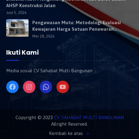
AHSP Konstruksi Jalan
Juni 5, 2026
Pengawasan Mutu: Metodologi Evaluasi
Kewajaran Harga Satuan Penawaran
Kontraktor
Mei 28, 2026
Ikuti Kami
Media sosial CV Sahabat Multi Bangunan
Copyright © 2023
CV. SAHABAT MULTI BANGUNAN
Allright Reserved.
Kembali ke atas