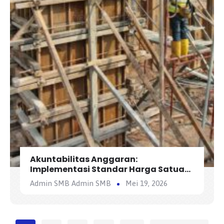
Akuntabilitas Anggaran:
Implementasi Standar Harga Satuan
Regional (SHSR) dalam Konstruksi
Admin SMB Admin SMB
Mei 19, 2026