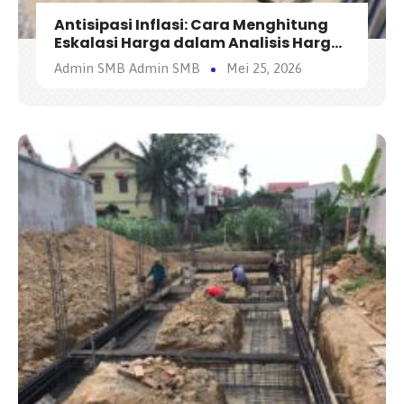
Antisipasi Inflasi: Cara Menghitung
Eskalasi Harga dalam Analisis Harga
Satuan Pekerjaan (AHSP)
Admin SMB Admin SMB
Mei 25, 2026