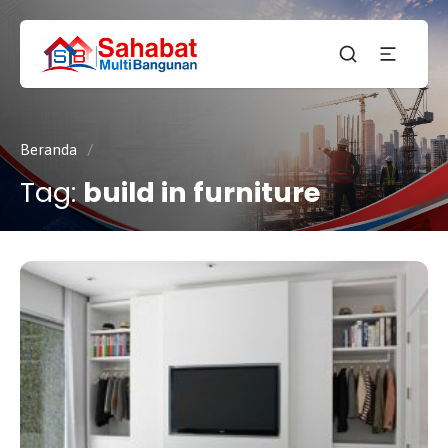
CV.
SAHABAT
Sahabat
MULTI
Pembangunan Anda
BANGUNAN
Beranda
/
Tag:
build in furniture