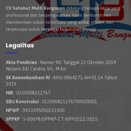
CV Sahabat Multi Bangunan
didukung tenaga kerja yang
profesional dan berpengalaman, kami berkomitmen
memberikan solusi konstruksi yang andal, efisien, dan
terpercaya untuk berbagai kebutuhan proyek.
Legalitas
Akta Pendirian
: Nomor 90, Tanggal 23 Oktober 2019
Notaris Edi Candra, SH., M.Kn.
SK Kemenkumham RI
: AHU-0064271-AH.01.14 Tahun
2019
NIB
: 0220008212767
SBU Konstruksi
: 022000821276700020001
NPWP
: 0933595050221000
SPPKP
: S-00078/SPPKP-CT/KPP.0212/2025