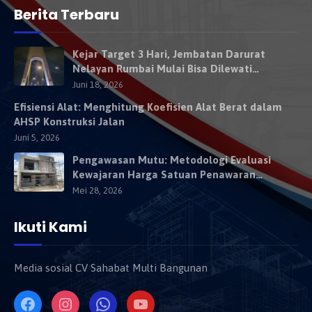
Berita Terbaru
Kejar Target 3 Hari, Jembatan Darurat
Nelayan Rumbai Mulai Bisa Dilewati
Kendaraan Besok
Juni 18, 2026
Efisiensi Alat: Menghitung Koefisien Alat Berat dalam
AHSP Konstruksi Jalan
Juni 5, 2026
Pengawasan Mutu: Metodologi Evaluasi
Kewajaran Harga Satuan Penawaran
Kontraktor
Mei 28, 2026
Ikuti Kami
Media sosial CV Sahabat Multi Bangunan