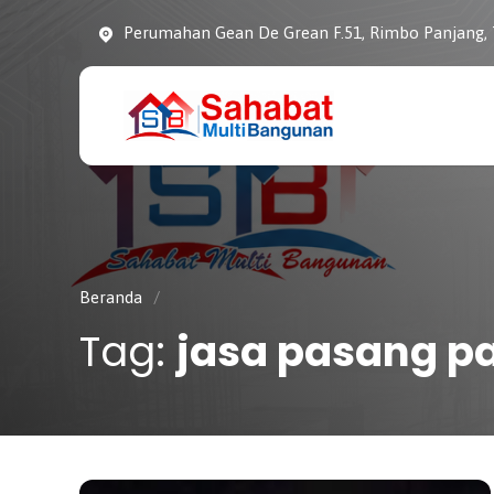
Perumahan Gean De Grean F.51, Rimbo Panjang,
CV. SAHABAT
Sahabat Pembangunan
MULTI
Anda
BANGUNAN
Beranda
/
Tag:
jasa pasang p