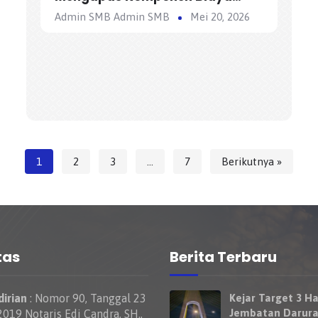
Tidak Langsung (Overhead)
Admin SMB Admin SMB
Mei 20, 2026
dalam AHSP
1
2
3
…
7
Berikutnya »
tas
Berita Terbaru
irian
: Nomor 90, Tanggal 23
Kejar Target 3 Ha
Jembatan Darura
019 Notaris Edi Candra, SH.,