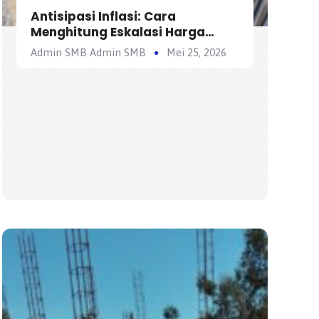
Antisipasi Inflasi: Cara
Menghitung Eskalasi Harga
dalam Analisis Harga Satuan
Admin SMB Admin SMB
Mei 25, 2026
Pekerjaan (AHSP)