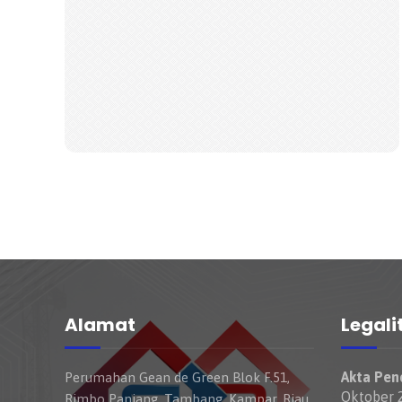
Alamat
Legali
Akta Pend
Perumahan Gean de Green Blok F.51,
Oktober 2
Rimbo Panjang, Tambang, Kampar, Riau.