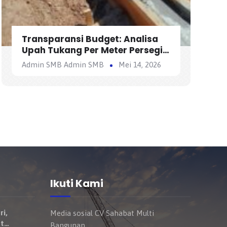
Transparansi Budget: Analisa
Upah Tukang Per Meter Persegi
dalam Proyek Bangunan
Admin SMB Admin SMB
Mei 14, 2026
Ikuti Kami
ri,
Media sosial CV Sahabat Multi
t
Bangunan