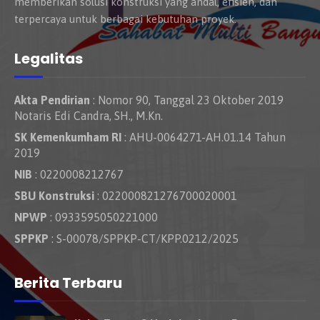
memberikan solusi konstruksi yang andal, efisien, dan
terpercaya untuk berbagai kebutuhan proyek.
Legalitas
Akta Pendirian
: Nomor 90, Tanggal 23 Oktober 2019
Notaris Edi Candra, SH., M.Kn.
SK Kemenkumham RI
: AHU-0064271-AH.01.14 Tahun
2019
NIB
: 0220008212767
SBU Konstruksi
: 022000821276700020001
NPWP
: 0933595050221000
SPPKP
: S-00078/SPPKP-CT/KPP.0212/2025
Berita Terbaru