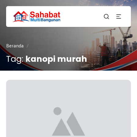
CV.
SAHABAT
Sahabat
MULTI
Pembangunan Anda
BANGUNAN
Beranda
/
Tag:
kanopi murah