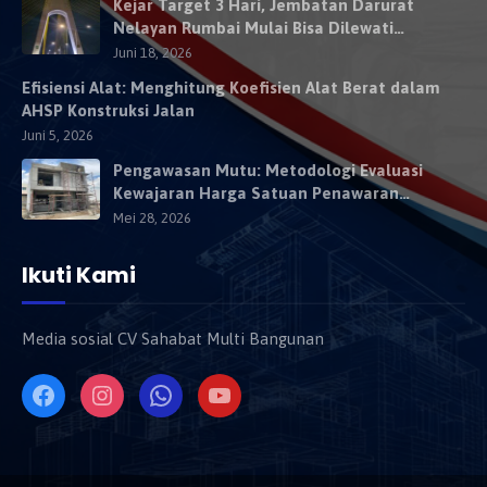
Kejar Target 3 Hari, Jembatan Darurat
Nelayan Rumbai Mulai Bisa Dilewati
Kendaraan Besok
Juni 18, 2026
Efisiensi Alat: Menghitung Koefisien Alat Berat dalam
AHSP Konstruksi Jalan
Juni 5, 2026
Pengawasan Mutu: Metodologi Evaluasi
Kewajaran Harga Satuan Penawaran
Kontraktor
Mei 28, 2026
Ikuti Kami
Media sosial CV Sahabat Multi Bangunan