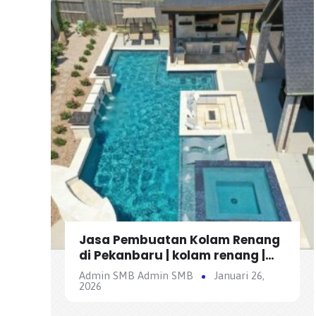
Jasa Pembuatan Kolam Renang
di Pekanbaru | kolam renang |
kolam ikan | jasa buat kolam –
Admin SMB Admin SMB
Januari 26,
Sahabat Multi Bangunan
2026