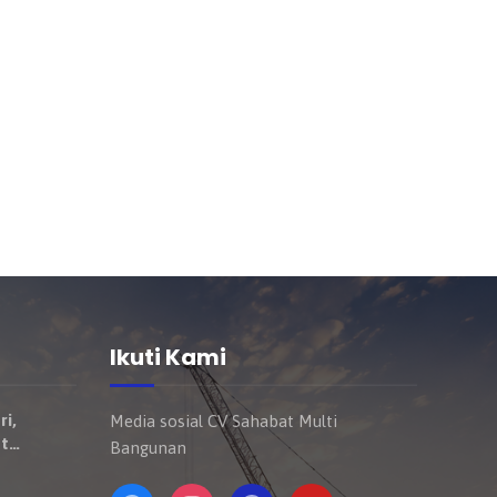
Ikuti Kami
ri,
Media sosial CV Sahabat Multi
t
Bangunan
Mulai
ndaraan