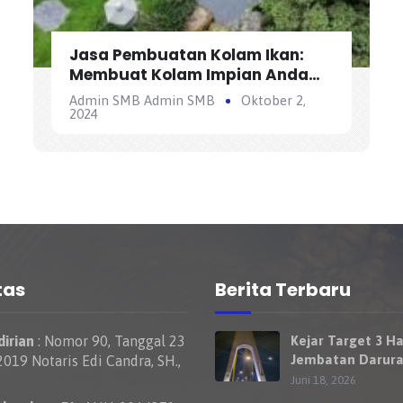
Jasa Pembuatan Kolam Ikan:
Membuat Kolam Impian Anda
Menjadi Nyata
Admin SMB Admin SMB
Oktober 2,
2024
tas
Berita Terbaru
irian
: Nomor 90, Tanggal 23
Kejar Target 3 Ha
Jembatan Darura
019 Notaris Edi Candra, SH.,
Nelayan Rumbai 
Juni 18, 2026
Bisa Dilewati Ke