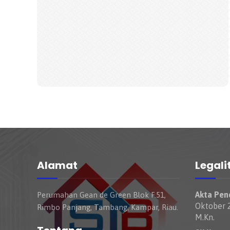
Alamat
Legali
Akta Pend
Perumahan Gean de Green Blok F.51,
Oktober 2
Rimbo Panjang, Tambang, Kampar, Riau.
M.Kn.