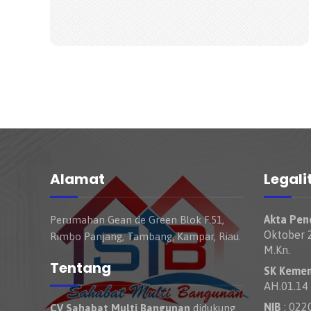
Alamat
Legali
Akta Pend
Perumahan Gean de Green Blok F.51,
Oktober 2
Rimbo Panjang, Tambang, Kampar, Riau.
M.Kn.
Tentang
SK Keme
AH.01.14
NIB
: 022
CV Sahabat Multi Bangunan
didukung