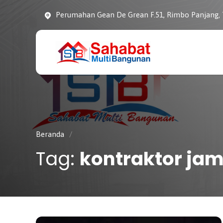
Perumahan Gean De Grean F.51, Rimbo Panjang,
CV. SAHABAT
Sahabat Pembangunan
MULTI
Anda
BANGUNAN
Beranda
/
Tag:
kontraktor jam