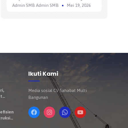
Satuan Regional (SHSR) dalam
Admin SMB Admin SMB
Mei 19, 2026
Konstruksi
Ikuti Kami
ri,
Media sosial CV Sahabat Multi
t
Bangunan
Mulai
ndaraan
efisien
ruksi