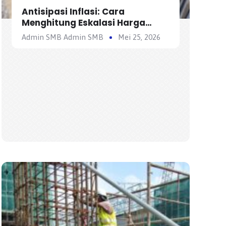
Antisipasi Inflasi: Cara
Menghitung Eskalasi Harga
dalam Analisis Harga Satuan
Admin SMB Admin SMB
Mei 25, 2026
Pekerjaan (AHSP)