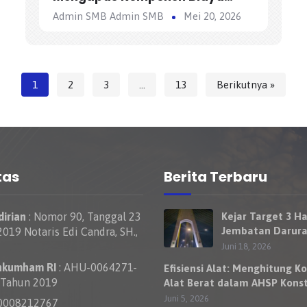
Tidak Langsung (Overhead)
Admin SMB Admin SMB
Mei 20, 2026
dalam AHSP
1
2
3
…
13
Berikutnya »
tas
Berita Terbaru
irian
: Nomor 90, Tanggal 23
Kejar Target 3 Ha
Jembatan Darura
019 Notaris Edi Candra, SH.,
Nelayan Rumbai 
Juni 18, 2026
Bisa Dilewati Ke
nkumham RI
: AHU-0064271-
Efisiensi Alat: Menghitung Ko
Besok
 Tahun 2019
Alat Berat dalam AHSP Konst
Jalan
Juni 5, 2026
0008212767