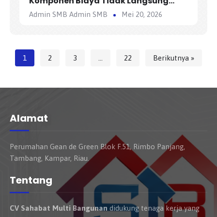
Komponen Biaya Tidak Langsung
(Overhead) dalam AHSP
Admin SMB Admin SMB
Mei 20, 2026
1
2
3
…
22
Berikutnya »
Alamat
Perumahan Gean de Green Blok F.51, Rimbo Panjang,
Tambang, Kampar, Riau.
Tentang
CV Sahabat Multi Bangunan
didukung tenaga kerja yang