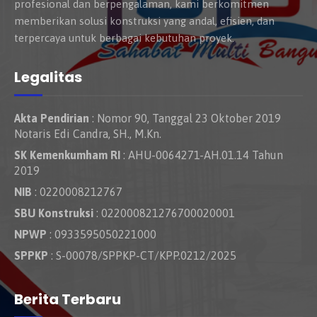
profesional dan berpengalaman, kami berkomitmen
memberikan solusi konstruksi yang andal, efisien, dan
terpercaya untuk berbagai kebutuhan proyek.
Legalitas
Akta Pendirian
: Nomor 90, Tanggal 23 Oktober 2019
Notaris Edi Candra, SH., M.Kn.
SK Kemenkumham RI
: AHU-0064271-AH.01.14 Tahun
2019
NIB
: 0220008212767
SBU Konstruksi
: 022000821276700020001
NPWP
: 0933595050221000
SPPKP
: S-00078/SPPKP-CT/KPP.0212/2025
Berita Terbaru