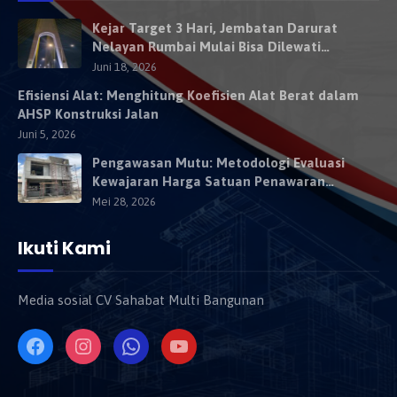
Kejar Target 3 Hari, Jembatan Darurat
Nelayan Rumbai Mulai Bisa Dilewati
Kendaraan Besok
Juni 18, 2026
Efisiensi Alat: Menghitung Koefisien Alat Berat dalam
AHSP Konstruksi Jalan
Juni 5, 2026
Pengawasan Mutu: Metodologi Evaluasi
Kewajaran Harga Satuan Penawaran
Kontraktor
Mei 28, 2026
Ikuti Kami
Media sosial CV Sahabat Multi Bangunan