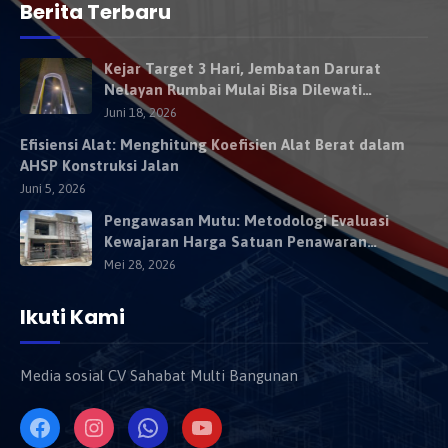
Berita Terbaru
Kejar Target 3 Hari, Jembatan Darurat
Nelayan Rumbai Mulai Bisa Dilewati
Kendaraan Besok
Juni 18, 2026
Efisiensi Alat: Menghitung Koefisien Alat Berat dalam
AHSP Konstruksi Jalan
Juni 5, 2026
Pengawasan Mutu: Metodologi Evaluasi
Kewajaran Harga Satuan Penawaran
Kontraktor
Mei 28, 2026
Ikuti Kami
Media sosial CV Sahabat Multi Bangunan