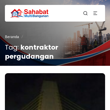
CV.
SAHABAT
Sahabat
MULTI
Pembangunan Anda
BANGUNAN
Beranda
/
Tag:
kontraktor
pergudangan