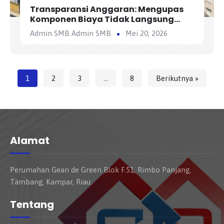
Transparansi Anggaran: Mengupas
Komponen Biaya Tidak Langsung
(Overhead) dalam AHSP
Admin SMB Admin SMB
Mei 20, 2026
1
2
3
…
8
Berikutnya »
Alamat
Perumahan Gean de Green Blok F.51, Rimbo Panjang,
Tambang, Kampar, Riau.
Tentang