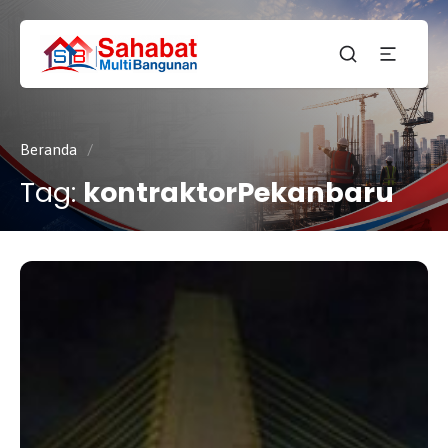
CV.
SAHABAT
Sahabat
MULTI
Pembangunan Anda
BANGUNAN
Beranda
/
Tag:
kontraktorPekanbaru