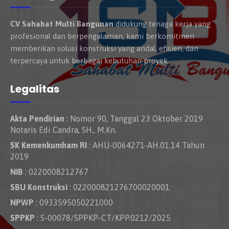
CV Sahabat Multi Bangunan
didukung tenaga kerja yang
profesional dan berpengalaman, kami berkomitmen
memberikan solusi konstruksi yang andal, efisien, dan
terpercaya untuk berbagai kebutuhan proyek.
Legalitas
Akta Pendirian
: Nomor 90, Tanggal 23 Oktober 2019
Notaris Edi Candra, SH., M.Kn.
SK Kemenkumham RI
: AHU-0064271-AH.01.14 Tahun
2019
NIB
: 0220008212767
SBU Konstruksi
: 022000821276700020001
NPWP
: 0933595050221000
SPPKP
: S-00078/SPPKP-CT/KPP.0212/2025