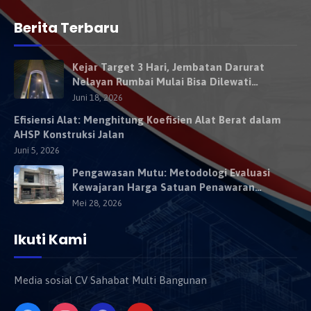
Berita Terbaru
Kejar Target 3 Hari, Jembatan Darurat
Nelayan Rumbai Mulai Bisa Dilewati
Kendaraan Besok
Juni 18, 2026
Efisiensi Alat: Menghitung Koefisien Alat Berat dalam
AHSP Konstruksi Jalan
Juni 5, 2026
Pengawasan Mutu: Metodologi Evaluasi
Kewajaran Harga Satuan Penawaran
Kontraktor
Mei 28, 2026
Ikuti Kami
Media sosial CV Sahabat Multi Bangunan