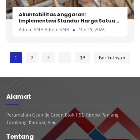
Akuntabilitas Anggaran:
Implementasi Standar Harga Satuan
Regional (SHSR) dalam Konstruksi
Admin SMB Admin SMB
Mei 19, 2026
1
2
3
…
19
Berikutnya »
Alamat
Perumahan Gean de Green Blok F.51, Rimbo Panjang,
Tambang, Kampar, Riau.
Tentang