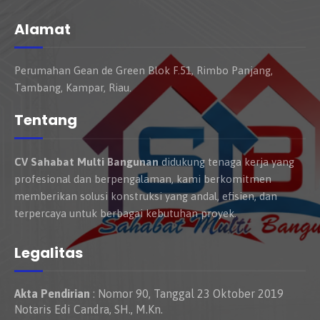
Alamat
Perumahan Gean de Green Blok F.51, Rimbo Panjang,
Tambang, Kampar, Riau.
Tentang
CV Sahabat Multi Bangunan
didukung tenaga kerja yang
profesional dan berpengalaman, kami berkomitmen
memberikan solusi konstruksi yang andal, efisien, dan
terpercaya untuk berbagai kebutuhan proyek.
Legalitas
Akta Pendirian
: Nomor 90, Tanggal 23 Oktober 2019
Notaris Edi Candra, SH., M.Kn.