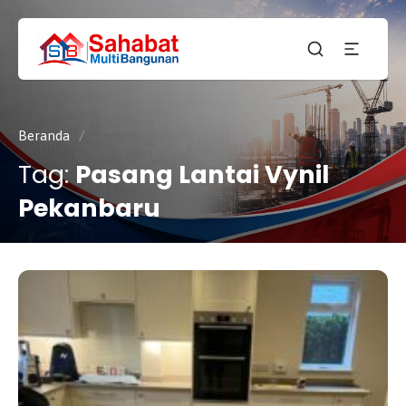
CV.
SAHABAT
Sahabat
MULTI
Pembangunan Anda
BANGUNAN
Beranda
/
Tag:
Pasang Lantai Vynil
Pekanbaru