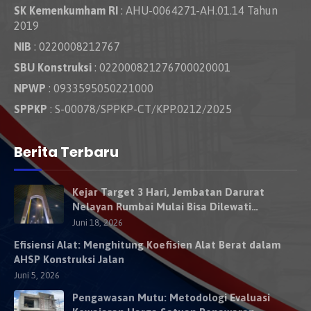
SK Kemenkumham RI
: AHU-0064271-AH.01.14 Tahun
2019
NIB
: 0220008212767
SBU Konstruksi
: 022000821276700020001
NPWP
: 0933595050221000
SPPKP
: S-00078/SPPKP-CT/KPP.0212/2025
Berita Terbaru
Kejar Target 3 Hari, Jembatan Darurat
Nelayan Rumbai Mulai Bisa Dilewati
Kendaraan Besok
Juni 18, 2026
Efisiensi Alat: Menghitung Koefisien Alat Berat dalam
AHSP Konstruksi Jalan
Juni 5, 2026
Pengawasan Mutu: Metodologi Evaluasi