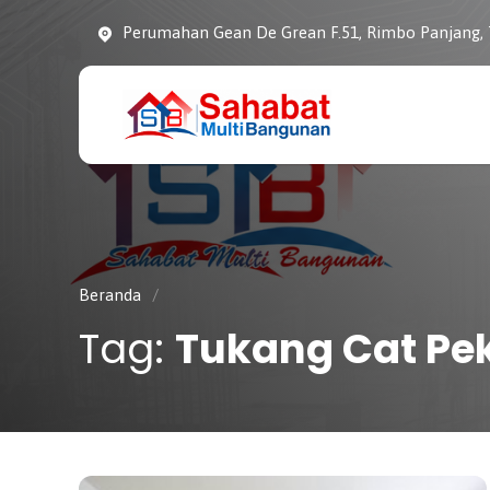
Perumahan Gean De Grean F.51, Rimbo Panjang,
CV. SAHABAT
Sahabat Pembangunan
MULTI
Anda
BANGUNAN
Beranda
/
Tag:
Tukang Cat Pe