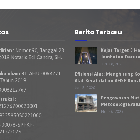
tas
Berita Terbaru
irian
: Nomor 90, Tanggal 23
Kejar Target 3 Ha
Jembatan Darura
019 Notaris Edi Candra, SH.,
Nelayan Rumbai 
Juni 18, 2026
Bisa Dilewati Ke
nkumham RI
: AHU-0064271-
Efisiensi Alat: Menghitung Ko
Besok
 Tahun 2019
Alat Berat dalam AHSP Konst
Jalan
Juni 5, 2026
0008212767
Pengawasan Mut
truksi
:
Metodologi Evalu
21276700020001
Kewajaran Harga
Mei 28, 2026
0933595050221000
Penawaran Kontr
S-00078/SPPKP-
212/2025