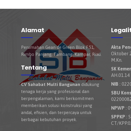
Alamat
Legali
Akta Pend
Perumahan Gean de Green Blok F.51,
Oktober 2
Rimbo Panjang, Tambang, Kampar, Riau.
M.Kn.
Tentang
SK Keme
AH.01.14
NIB
: 022
CV Sahabat Multi Bangunan
didukung
tenaga kerja yang profesional dan
SBU Kons
berpengalaman, kami berkomitmen
0220008
memberikan solusi konstruksi yang
NPWP
: 
andal, efisien, dan terpercaya untuk
SPPKP
: 
berbagai kebutuhan proyek.
CT/KPP.0