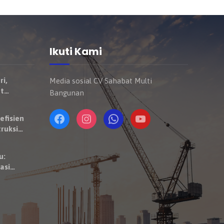
Ikuti Kami
ri,
Media sosial CV Sahabat Multi
t
Bangunan
Mulai
ndaraan
efisien
ruksi
u:
asi
 Satuan
aktor