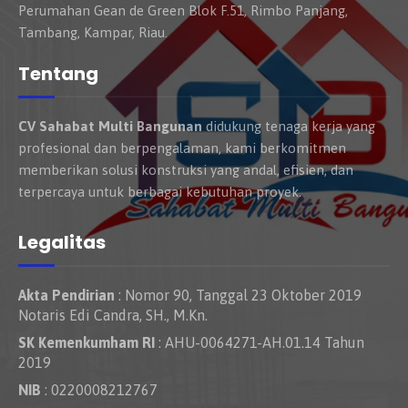
Perumahan Gean de Green Blok F.51, Rimbo Panjang,
Tambang, Kampar, Riau.
Tentang
CV Sahabat Multi Bangunan
didukung tenaga kerja yang
profesional dan berpengalaman, kami berkomitmen
memberikan solusi konstruksi yang andal, efisien, dan
terpercaya untuk berbagai kebutuhan proyek.
Legalitas
Akta Pendirian
: Nomor 90, Tanggal 23 Oktober 2019
Notaris Edi Candra, SH., M.Kn.
SK Kemenkumham RI
: AHU-0064271-AH.01.14 Tahun
2019
NIB
: 0220008212767