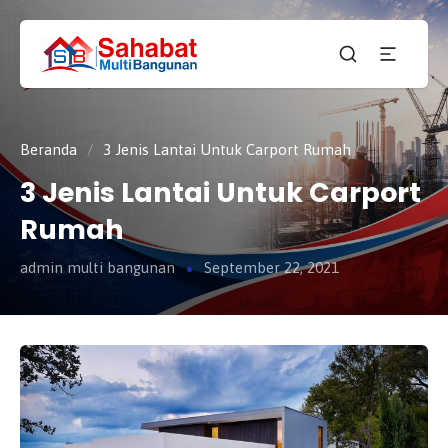
CV.
SAHABAT
Sahabat
MULTI
Pembangunan Anda
BANGUNAN
Beranda
/
3 Jenis Lantai Untuk Carport Rumah
3 Jenis Lantai Untuk Carport
Rumah
admin multi bangunan
September 22, 2021