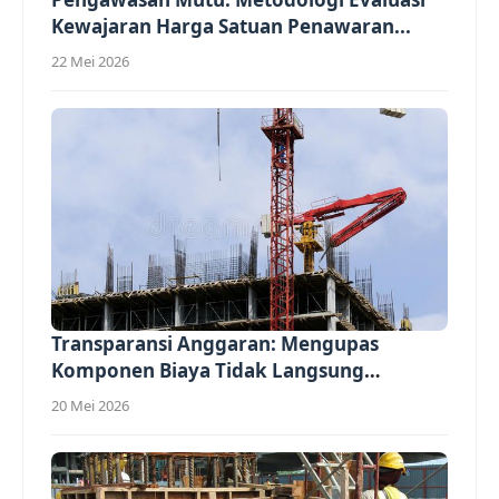
Kewajaran Harga Satuan Penawaran...
22 Mei 2026
Transparansi Anggaran: Mengupas
Komponen Biaya Tidak Langsung
(Overhead)...
20 Mei 2026