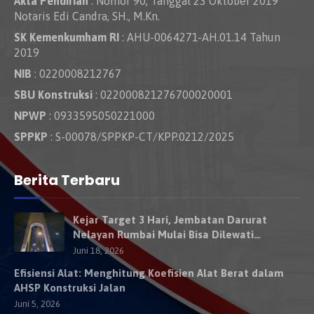
Akta Pendirian
: Nomor 90, Tanggal 23 Oktober 2019
Notaris Edi Candra, SH., M.Kn.
SK Kemenkumham RI
: AHU-0064271-AH.01.14 Tahun
2019
NIB
: 0220008212767
SBU Konstruksi
: 022000821276700020001
NPWP
: 0933595050221000
SPPKP
: S-00078/SPPKP-CT/KPP.0212/2025
Berita Terbaru
Kejar Target 3 Hari, Jembatan Darurat
Nelayan Rumbai Mulai Bisa Dilewati
Kendaraan Besok
Juni 18, 2026
Efisiensi Alat: Menghitung Koefisien Alat Berat dalam
AHSP Konstruksi Jalan
Juni 5, 2026