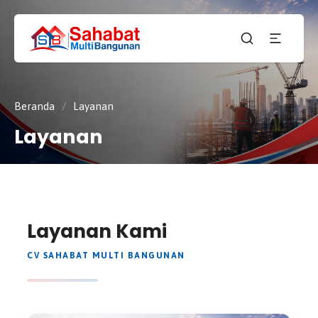
CV.
SAHABAT
Sahabat
MULTI
Pembangunan Anda
BANGUNAN
Beranda
/
Layanan
Layanan
Layanan Kami
CV SAHABAT MULTI BANGUNAN