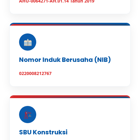
AHU-0064271-AH.01.14 Tahun 2019
Nomor Induk Berusaha (NIB)
0220008212767
SBU Konstruksi