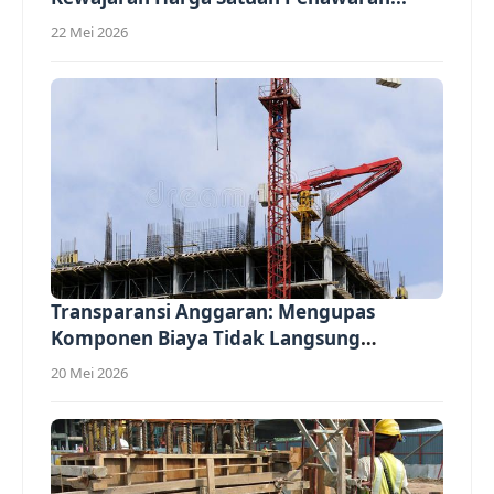
22 Mei 2026
Transparansi Anggaran: Mengupas
Komponen Biaya Tidak Langsung
(Overhead)...
20 Mei 2026