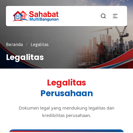
CV.
SAHABAT
Sahabat
MULTI
Pembangunan Anda
BANGUNAN
Beranda
/
Legalitas
Legalitas
Legalitas
Perusahaan
Dokumen legal yang mendukung legalitas dan
kredibilitas perusahaan.