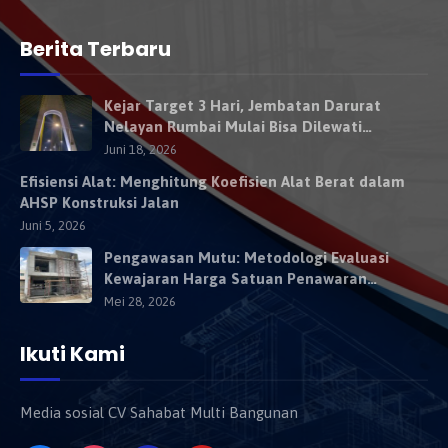
Berita Terbaru
Kejar Target 3 Hari, Jembatan Darurat
Nelayan Rumbai Mulai Bisa Dilewati
Kendaraan Besok
Juni 18, 2026
Efisiensi Alat: Menghitung Koefisien Alat Berat dalam
AHSP Konstruksi Jalan
Juni 5, 2026
Pengawasan Mutu: Metodologi Evaluasi
Kewajaran Harga Satuan Penawaran
Kontraktor
Mei 28, 2026
Ikuti Kami
Media sosial CV Sahabat Multi Bangunan