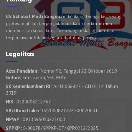
CV Sahabat Multi Bangunan
didukung tenaga kerja yang
profesional dan berpengalaman, kami berkomitmen
memberikan solusi konstruksi yang andal, efisien, dan
terpercaya untuk berbagai kebutuhan proyek.
Legalitas
Akta Pendirian
: Nomor 90, Tanggal 23 Oktober 2019
Notaris Edi Candra, SH., M.Kn.
SK Kemenkumham RI
: AHU-0064271-AH.01.14 Tahun
2019
NIB
: 0220008212767
SBU Konstruksi
: 022000821276700020001
NPWP
: 0933595050221000
SPPKP
: S-00078/SPPKP-CT/KPP.0212/2025