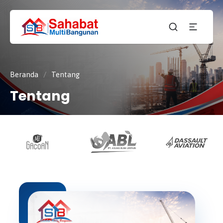
CV.
SAHABAT
Sahabat
MULTI
Pembangunan Anda
BANGUNAN
Beranda
/
Tentang
Tentang