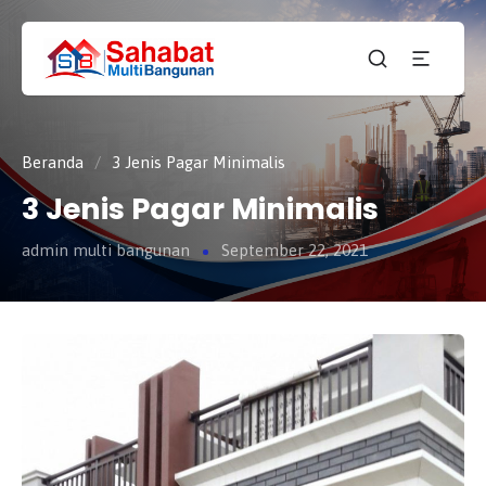
CV.
SAHABAT
Sahabat
MULTI
Pembangunan Anda
BANGUNAN
Beranda
/
3 Jenis Pagar Minimalis
3 Jenis Pagar Minimalis
admin multi bangunan
September 22, 2021