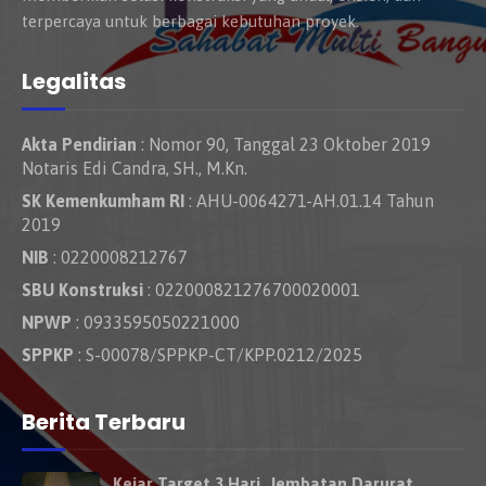
terpercaya untuk berbagai kebutuhan proyek.
Legalitas
Akta Pendirian
: Nomor 90, Tanggal 23 Oktober 2019
Notaris Edi Candra, SH., M.Kn.
SK Kemenkumham RI
: AHU-0064271-AH.01.14 Tahun
2019
NIB
: 0220008212767
SBU Konstruksi
: 022000821276700020001
NPWP
: 0933595050221000
SPPKP
: S-00078/SPPKP-CT/KPP.0212/2025
Berita Terbaru
Kejar Target 3 Hari, Jembatan Darurat