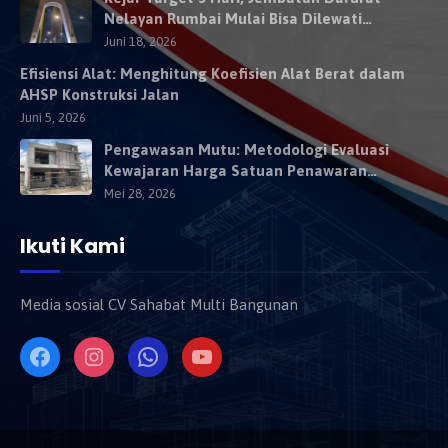
Nelayan Rumbai Mulai Bisa Dilewati
Kendaraan Besok
Juni 18, 2026
Efisiensi Alat: Menghitung Koefisien Alat Berat dalam
AHSP Konstruksi Jalan
Juni 5, 2026
Pengawasan Mutu: Metodologi Evaluasi
Kewajaran Harga Satuan Penawaran
Kontraktor
Mei 28, 2026
Ikuti Kami
Media sosial CV Sahabat Multi Bangunan