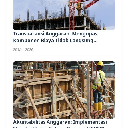
Transparansi Anggaran: Mengupas
Komponen Biaya Tidak Langsung
(Overhead)...
20 Mei 2026
Akuntabilitas Anggaran: Implementasi