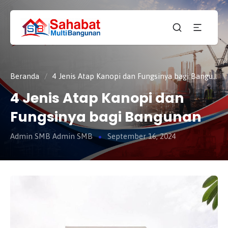
CV.
SAHABAT
Sahabat
MULTI
Pembangunan Anda
BANGUNAN
Beranda
/
4 Jenis Atap Kanopi dan Fungsinya bagi Bangunan
4 Jenis Atap Kanopi dan
Fungsinya bagi Bangunan
Admin SMB Admin SMB
September 16, 2024