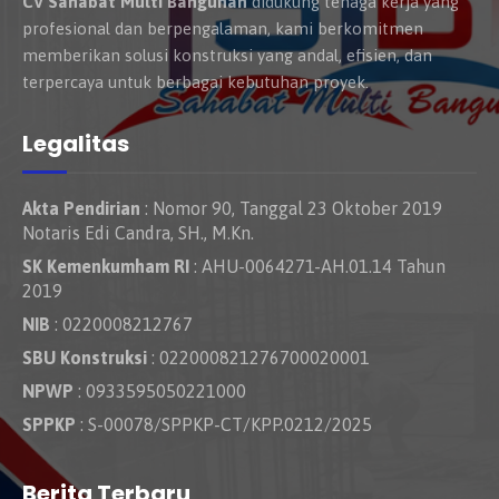
CV Sahabat Multi Bangunan
didukung tenaga kerja yang
profesional dan berpengalaman, kami berkomitmen
memberikan solusi konstruksi yang andal, efisien, dan
terpercaya untuk berbagai kebutuhan proyek.
Legalitas
Akta Pendirian
: Nomor 90, Tanggal 23 Oktober 2019
Notaris Edi Candra, SH., M.Kn.
SK Kemenkumham RI
: AHU-0064271-AH.01.14 Tahun
2019
NIB
: 0220008212767
SBU Konstruksi
: 022000821276700020001
NPWP
: 0933595050221000
SPPKP
: S-00078/SPPKP-CT/KPP.0212/2025
Berita Terbaru