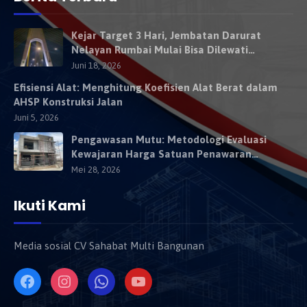
Kejar Target 3 Hari, Jembatan Darurat
Nelayan Rumbai Mulai Bisa Dilewati
Kendaraan Besok
Juni 18, 2026
Efisiensi Alat: Menghitung Koefisien Alat Berat dalam
AHSP Konstruksi Jalan
Juni 5, 2026
Pengawasan Mutu: Metodologi Evaluasi
Kewajaran Harga Satuan Penawaran
Kontraktor
Mei 28, 2026
Ikuti Kami
Media sosial CV Sahabat Multi Bangunan