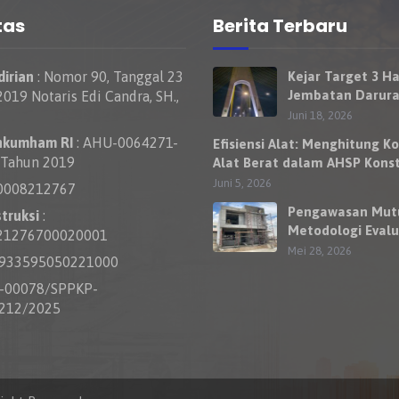
tas
Berita Terbaru
irian
: Nomor 90, Tanggal 23
Kejar Target 3 Ha
Jembatan Darura
019 Notaris Edi Candra, SH.,
Nelayan Rumbai 
Juni 18, 2026
Bisa Dilewati Ke
nkumham RI
: AHU-0064271-
Efisiensi Alat: Menghitung Ko
Besok
 Tahun 2019
Alat Berat dalam AHSP Konst
Jalan
Juni 5, 2026
0008212767
Pengawasan Mut
truksi
:
Metodologi Evalu
21276700020001
Kewajaran Harga
Mei 28, 2026
0933595050221000
Penawaran Kontr
S-00078/SPPKP-
212/2025