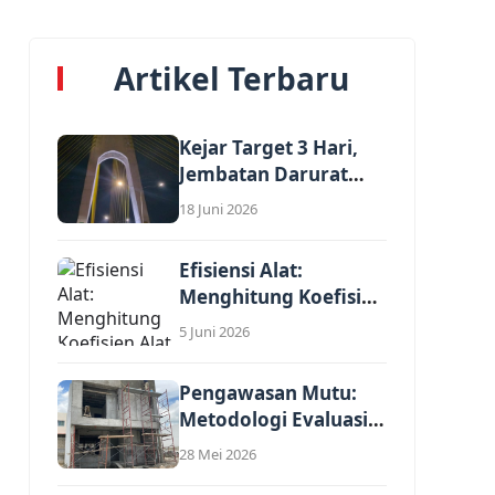
Artikel Terbaru
Kejar Target 3 Hari,
Jembatan Darurat
Nelayan Rumbai...
18 Juni 2026
Efisiensi Alat:
Menghitung Koefisien
Alat Berat dalam
5 Juni 2026
AHSP...
Pengawasan Mutu:
Metodologi Evaluasi
Kewajaran Harga
28 Mei 2026
Satuan Penawaran...