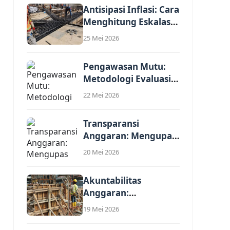
Antisipasi Inflasi: Cara
Menghitung Eskalasi
Harga dalam
25 Mei 2026
Analisis...
Pengawasan Mutu:
Metodologi Evaluasi
Kewajaran Harga
22 Mei 2026
Satuan Penawaran...
Transparansi
Anggaran: Mengupas
Komponen Biaya
20 Mei 2026
Tidak Langsung
(Overhead)...
Akuntabilitas
Anggaran:
Implementasi Standar
19 Mei 2026
Harga Satuan
Regional (SHSR)...