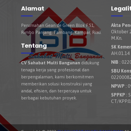
Alamat
Legali
Akta Pend
Perumahan Gean de Green Blok F.51,
Oktober 2
Rimbo Panjang, Tambang, Kampar, Riau.
M.Kn.
Tentang
SK Keme
AH.01.14
NIB
: 022
CV Sahabat Multi Bangunan
didukung
tenaga kerja yang profesional dan
SBU Kons
berpengalaman, kami berkomitmen
0220008
memberikan solusi konstruksi yang
NPWP
: 
andal, efisien, dan terpercaya untuk
SPPKP
: 
berbagai kebutuhan proyek.
CT/KPP.0