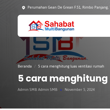
Perumahan Gean De Grean F.51, Rimbo Panjang,
CV. SAHABAT
Sahabat Pembangunan
MULTI
Anda
BANGUNAN
Beranda
/
5 cara menghitung luas ventilasi rumah
5 cara menghitung 
Admin SMB Admin SMB
November 5, 2024