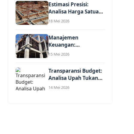
Estimasi Presisi:
Analisa Harga Satuan
Pekerjaan Renovasi
18 Mei 2026
Interior...
Manajemen
Keuangan:
Perhitungan Profit
15 Mei 2026
Jasa dalam Harga
Satuan...
Transparansi Budget:
Analisa Upah Tukang
Per Meter Persegi...
14 Mei 2026