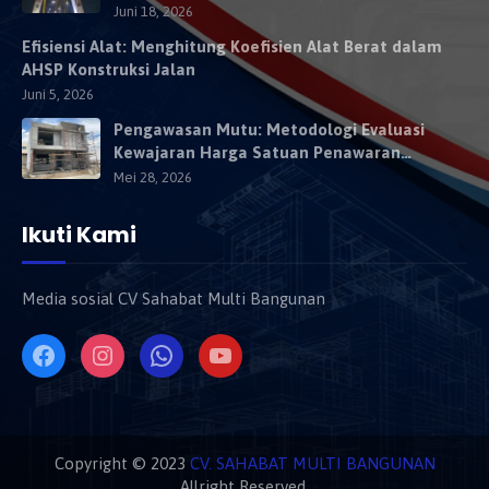
Kendaraan Besok
Juni 18, 2026
Efisiensi Alat: Menghitung Koefisien Alat Berat dalam
AHSP Konstruksi Jalan
Juni 5, 2026
Pengawasan Mutu: Metodologi Evaluasi
Kewajaran Harga Satuan Penawaran
Kontraktor
Mei 28, 2026
Ikuti Kami
Media sosial CV Sahabat Multi Bangunan
Copyright © 2023
CV. SAHABAT MULTI BANGUNAN
Allright Reserved.