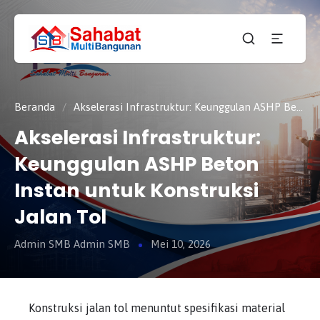
CV.
SAHABAT
Sahabat
MULTI
Pembangunan Anda
BANGUNAN
Beranda
/
Akselerasi Infrastruktur: Keunggulan ASHP Beton Instan untuk Konstruksi Jalan Tol
Akselerasi Infrastruktur:
Keunggulan ASHP Beton
Instan untuk Konstruksi
Jalan Tol
Admin SMB Admin SMB
Mei 10, 2026
Konstruksi jalan tol menuntut spesifikasi material