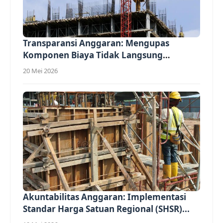
Transparansi Anggaran: Mengupas
Komponen Biaya Tidak Langsung
(Overhead)...
20 Mei 2026
Akuntabilitas Anggaran: Implementasi
Standar Harga Satuan Regional (SHSR)...