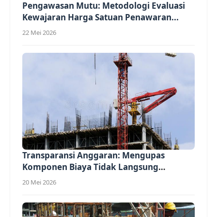
Pengawasan Mutu: Metodologi Evaluasi
Kewajaran Harga Satuan Penawaran...
22 Mei 2026
Transparansi Anggaran: Mengupas
Komponen Biaya Tidak Langsung
(Overhead)...
20 Mei 2026