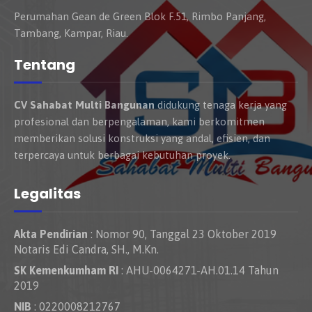
Perumahan Gean de Green Blok F.51, Rimbo Panjang,
Tambang, Kampar, Riau.
Tentang
CV Sahabat Multi Bangunan
didukung tenaga kerja yang
profesional dan berpengalaman, kami berkomitmen
memberikan solusi konstruksi yang andal, efisien, dan
terpercaya untuk berbagai kebutuhan proyek.
Legalitas
Akta Pendirian
: Nomor 90, Tanggal 23 Oktober 2019
Notaris Edi Candra, SH., M.Kn.
SK Kemenkumham RI
: AHU-0064271-AH.01.14 Tahun
2019
NIB
: 0220008212767