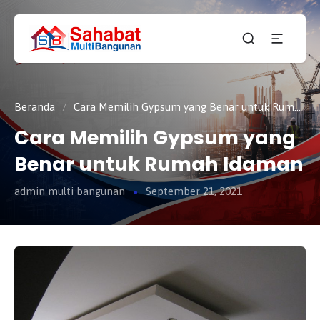
CV.
SAHABAT
Sahabat
MULTI
Pembangunan Anda
BANGUNAN
Beranda
/
Cara Memilih Gypsum yang Benar untuk Rumah Idaman
Cara Memilih Gypsum yang
Benar untuk Rumah Idaman
admin multi bangunan
September 21, 2021