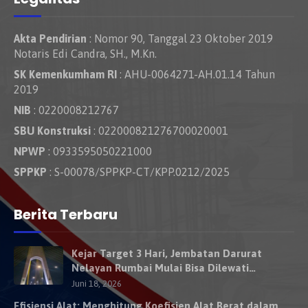
Akta Pendirian
: Nomor 90, Tanggal 23 Oktober 2019
Notaris Edi Candra, SH., M.Kn.
SK Kemenkumham RI
: AHU-0064271-AH.01.14 Tahun
2019
NIB
: 0220008212767
SBU Konstruksi
: 022000821276700020001
NPWP
: 0933595050221000
SPPKP
: S-00078/SPPKP-CT/KPP.0212/2025
Berita Terbaru
Kejar Target 3 Hari, Jembatan Darurat
Nelayan Rumbai Mulai Bisa Dilewati
Kendaraan Besok
Juni 18, 2026
Efisiensi Alat: Menghitung Koefisien Alat Berat dalam