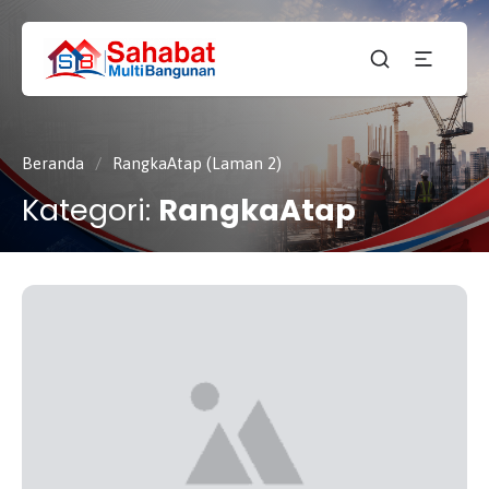
CV.
SAHABAT
Sahabat
MULTI
Pembangunan Anda
BANGUNAN
Beranda
/
RangkaAtap (Laman 2)
Kategori:
RangkaAtap