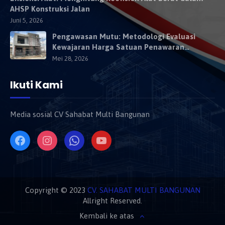
AHSP Konstruksi Jalan
Juni 5, 2026
Pengawasan Mutu: Metodologi Evaluasi
Kewajaran Harga Satuan Penawaran
Kontraktor
Mei 28, 2026
Ikuti Kami
Media sosial CV Sahabat Multi Bangunan
Copyright © 2023
CV. SAHABAT MULTI BANGUNAN
Allright Reserved.
Kembali ke atas