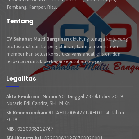
Tambang, Kampar, Riau.
Tentang
CV Sahabat Multi Bangunan
didukung tenaga kerja yang
profesional dan berpengalaman, kami berkomitmen
memberikan solusi konstruksi yang andal, efisien, dan
terpercaya untuk berbagai kebutuhan proyek.
Legalitas
Akta Pendirian
: Nomor 90, Tanggal 23 Oktober 2019
Notaris Edi Candra, SH., M.Kn.
SK Kemenkumham RI
: AHU-0064271-AH.01.14 Tahun
2019
NIB
: 0220008212767
SBU Konstruksi
: 022000821276700020001