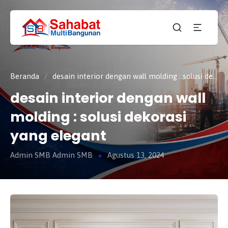
CV.
SAHABAT
Sahabat
MULTI
Pembangunan Anda
BANGUNAN
Beranda
/
desain interior dengan wall molding : solusi dekorasi yang elegant
desain interior dengan wall
molding : solusi dekorasi
yang elegant
Admin SMB Admin SMB
Agustus 13, 2024