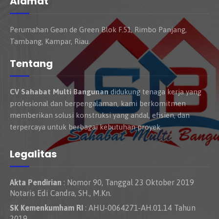
Alamat
Perumahan Gean de Green Blok F.51, Rimbo Panjang,
Tambang, Kampar, Riau.
Tentang
CV Sahabat Multi Bangunan
didukung tenaga kerja yang
profesional dan berpengalaman, kami berkomitmen
memberikan solusi konstruksi yang andal, efisien, dan
terpercaya untuk berbagai kebutuhan proyek.
Legalitas
Akta Pendirian
: Nomor 90, Tanggal 23 Oktober 2019
Notaris Edi Candra, SH., M.Kn.
SK Kemenkumham RI
: AHU-0064271-AH.01.14 Tahun
2019