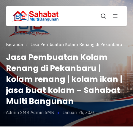
CV.
SAHABAT
Sahabat
MULTI
Pembangunan Anda
BANGUNAN
Beranda
/
Jasa Pembuatan Kolam Renang di Pekanbaru | kolam renang | kolam ikan | jasa buat kolam – Sahabat Multi Bangunan
Jasa Pembuatan Kolam
Renang di Pekanbaru |
kolam renang | kolam ikan |
jasa buat kolam – Sahabat
Multi Bangunan
Admin SMB Admin SMB
Januari 26, 2026