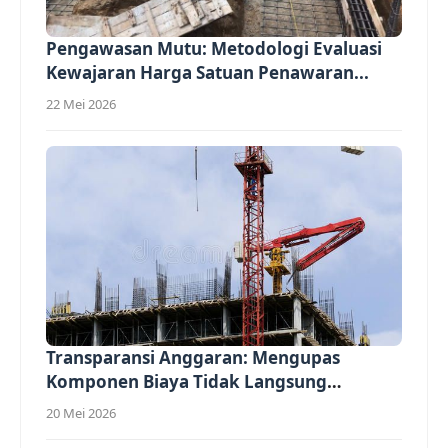
Pengawasan Mutu: Metodologi Evaluasi
Kewajaran Harga Satuan Penawaran...
22 Mei 2026
Transparansi Anggaran: Mengupas
Komponen Biaya Tidak Langsung
(Overhead)...
20 Mei 2026