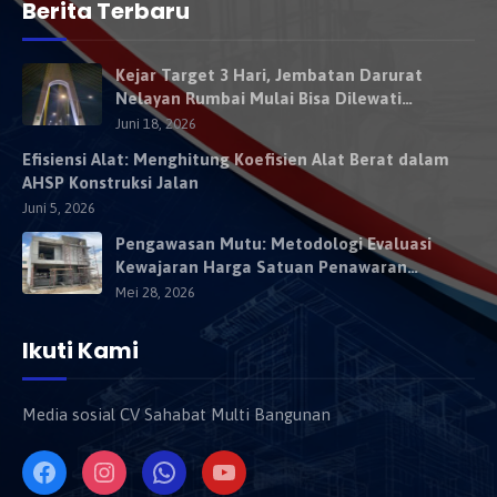
Berita Terbaru
Kejar Target 3 Hari, Jembatan Darurat
Nelayan Rumbai Mulai Bisa Dilewati
Kendaraan Besok
Juni 18, 2026
Efisiensi Alat: Menghitung Koefisien Alat Berat dalam
AHSP Konstruksi Jalan
Juni 5, 2026
Pengawasan Mutu: Metodologi Evaluasi
Kewajaran Harga Satuan Penawaran
Kontraktor
Mei 28, 2026
Ikuti Kami
Media sosial CV Sahabat Multi Bangunan