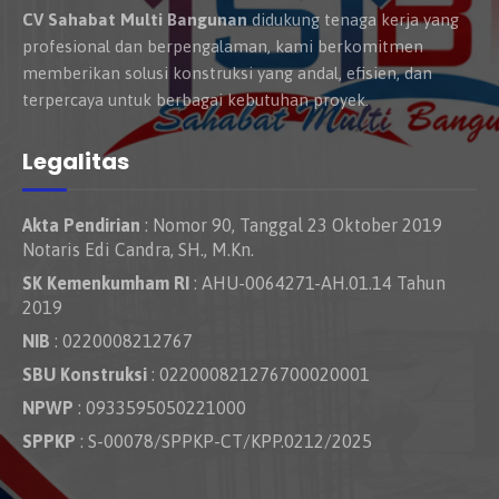
CV Sahabat Multi Bangunan
didukung tenaga kerja yang
profesional dan berpengalaman, kami berkomitmen
memberikan solusi konstruksi yang andal, efisien, dan
terpercaya untuk berbagai kebutuhan proyek.
Legalitas
Akta Pendirian
: Nomor 90, Tanggal 23 Oktober 2019
Notaris Edi Candra, SH., M.Kn.
SK Kemenkumham RI
: AHU-0064271-AH.01.14 Tahun
2019
NIB
: 0220008212767
SBU Konstruksi
: 022000821276700020001
NPWP
: 0933595050221000
SPPKP
: S-00078/SPPKP-CT/KPP.0212/2025