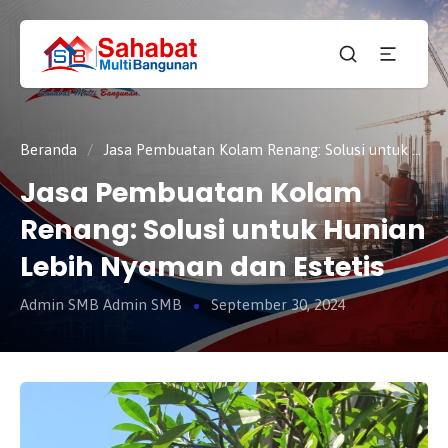
CV.
SAHABAT
Sahabat
MULTI
Pembangunan Anda
BANGUNAN
Beranda
/
Jasa Pembuatan Kolam Renang: Solusi untuk Hunian Lebih Nyaman dan Estetis
Jasa Pembuatan Kolam
Renang: Solusi untuk Hunian
Lebih Nyaman dan Estetis
Admin SMB Admin SMB
September 30, 2024