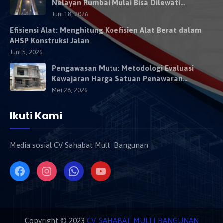
Nelayan Rumbai Mulai Bisa Dilewati
Kendaraan Besok
Juni 18, 2026
Efisiensi Alat: Menghitung Koefisien Alat Berat dalam
AHSP Konstruksi Jalan
Juni 5, 2026
Pengawasan Mutu: Metodologi Evaluasi
Kewajaran Harga Satuan Penawaran
Kontraktor
Mei 28, 2026
Ikuti Kami
Media sosial CV Sahabat Multi Bangunan
Copyright © 2023
CV. SAHABAT MULTI BANGUNAN