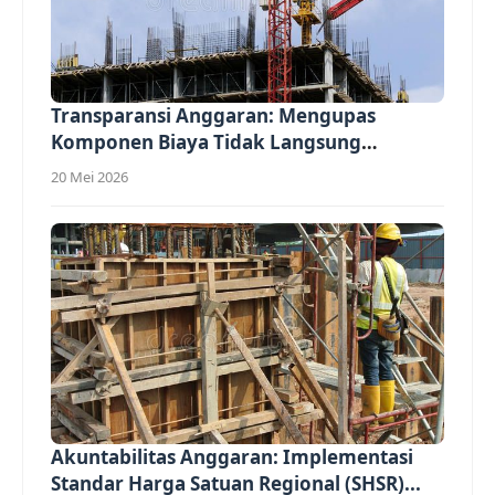
Transparansi Anggaran: Mengupas
Komponen Biaya Tidak Langsung
(Overhead)...
20 Mei 2026
Akuntabilitas Anggaran: Implementasi
Standar Harga Satuan Regional (SHSR)...