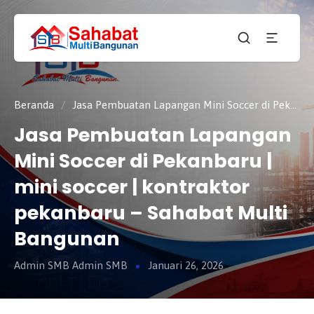
CV.
SAHABAT
Sahabat
MULTI
Pembangunan Anda
BANGUNAN
Beranda
/
Jasa Pembuatan Lapangan Mini Soccer di Pekanbaru | mini soccer | kontraktor pekanbaru – Sahabat Multi Bangunan
Jasa Pembuatan Lapangan
Mini Soccer di Pekanbaru |
mini soccer | kontraktor
pekanbaru – Sahabat Multi
Bangunan
Admin SMB Admin SMB
Januari 26, 2026