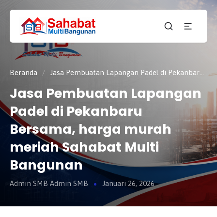
CV.
SAHABAT
Sahabat
MULTI
Pembangunan Anda
BANGUNAN
Beranda
/
Jasa Pembuatan Lapangan Padel di Pekanbaru Bersama, harga murah meriah Sahabat Multi Bangunan
Jasa Pembuatan Lapangan
Padel di Pekanbaru
Bersama, harga murah
meriah Sahabat Multi
Bangunan
Admin SMB Admin SMB
Januari 26, 2026