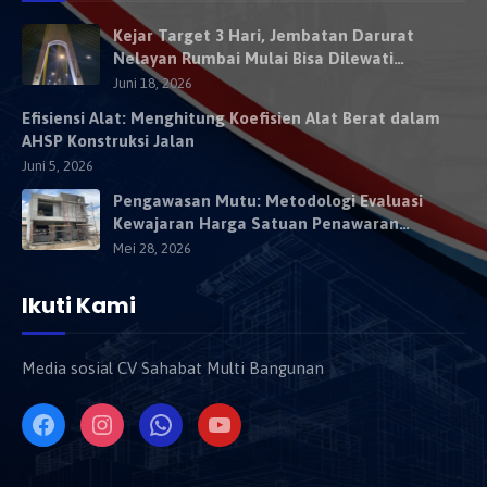
Kejar Target 3 Hari, Jembatan Darurat
Nelayan Rumbai Mulai Bisa Dilewati
Kendaraan Besok
Juni 18, 2026
Efisiensi Alat: Menghitung Koefisien Alat Berat dalam
AHSP Konstruksi Jalan
Juni 5, 2026
Pengawasan Mutu: Metodologi Evaluasi
Kewajaran Harga Satuan Penawaran
Kontraktor
Mei 28, 2026
Ikuti Kami
Media sosial CV Sahabat Multi Bangunan