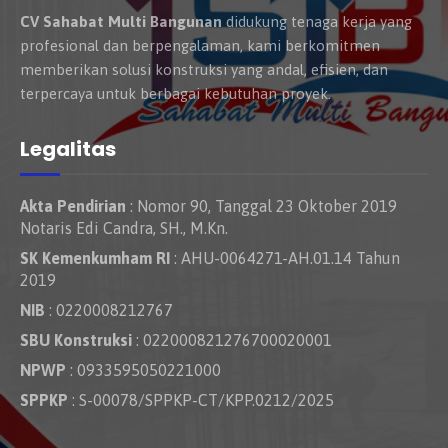
CV Sahabat Multi Bangunan
didukung tenaga kerja yang
profesional dan berpengalaman, kami berkomitmen
memberikan solusi konstruksi yang andal, efisien, dan
terpercaya untuk berbagai kebutuhan proyek.
Legalitas
Akta Pendirian
: Nomor 90, Tanggal 23 Oktober 2019
Notaris Edi Candra, SH., M.Kn.
SK Kemenkumham RI
: AHU-0064271-AH.01.14 Tahun
2019
NIB
: 0220008212767
SBU Konstruksi
: 022000821276700020001
NPWP
: 0933595050221000
SPPKP
: S-00078/SPPKP-CT/KPP.0212/2025