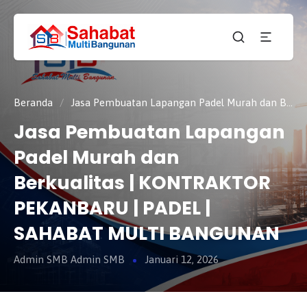
CV.
SAHABAT
Sahabat
MULTI
Pembangunan Anda
BANGUNAN
Beranda
/
Jasa Pembuatan Lapangan Padel Murah dan Berkualitas | KONTRAKTOR PEKANBARU | PADEL | SAHABAT MULTI BANGUNAN
Jasa Pembuatan Lapangan
Padel Murah dan
Berkualitas | KONTRAKTOR
PEKANBARU | PADEL |
SAHABAT MULTI BANGUNAN
Admin SMB Admin SMB
Januari 12, 2026