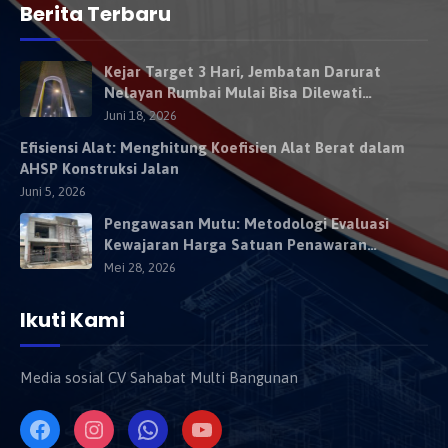
Berita Terbaru
Kejar Target 3 Hari, Jembatan Darurat
Nelayan Rumbai Mulai Bisa Dilewati
Kendaraan Besok
Juni 18, 2026
Efisiensi Alat: Menghitung Koefisien Alat Berat dalam
AHSP Konstruksi Jalan
Juni 5, 2026
Pengawasan Mutu: Metodologi Evaluasi
Kewajaran Harga Satuan Penawaran
Kontraktor
Mei 28, 2026
Ikuti Kami
Media sosial CV Sahabat Multi Bangunan