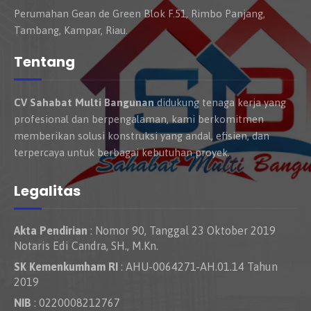
Perumahan Gean de Green Blok F.51, Rimbo Panjang,
Tambang, Kampar, Riau.
Tentang
CV Sahabat Multi Bangunan
didukung tenaga kerja yang
profesional dan berpengalaman, kami berkomitmen
memberikan solusi konstruksi yang andal, efisien, dan
terpercaya untuk berbagai kebutuhan proyek.
Legalitas
Akta Pendirian
: Nomor 90, Tanggal 23 Oktober 2019
Notaris Edi Candra, SH., M.Kn.
SK Kemenkumham RI
: AHU-0064271-AH.01.14 Tahun
2019
NIB
: 0220008212767