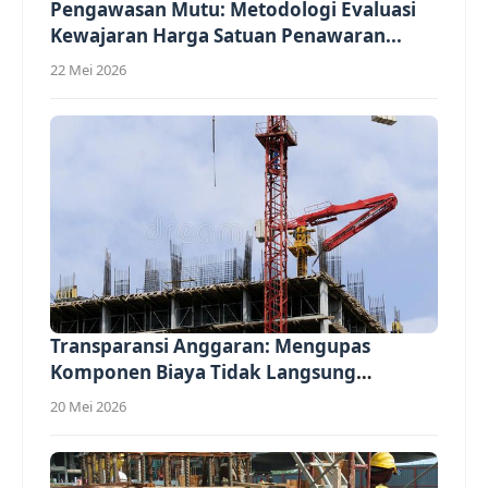
Pengawasan Mutu: Metodologi Evaluasi
Kewajaran Harga Satuan Penawaran...
22 Mei 2026
Transparansi Anggaran: Mengupas
Komponen Biaya Tidak Langsung
(Overhead)...
20 Mei 2026