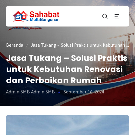
CV.
SAHABAT
Sahabat
MULTI
Pembangunan Anda
BANGUNAN
Beranda
/
Jasa Tukang – Solusi Praktis untuk Kebutuhan Renovasi dan Perbaikan Rumah
Jasa Tukang – Solusi Praktis
untuk Kebutuhan Renovasi
dan Perbaikan Rumah
Admin SMB Admin SMB
September 16, 2024