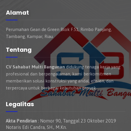
Alamat
Perumahan Gean de Green Blok F.51, Rimbo Panjang,
Tambang, Kampar, Riau.
Tentang
CV Sahabat Multi Bangunan
didukung tenaga kerja yang
profesional dan berpengalaman, kami berkomitmen
memberikan solusi konstruksi yang andal, efisien, dan
terpercaya untuk berbagai kebutuhan proyek.
Legalitas
Akta Pendirian
: Nomor 90, Tanggal 23 Oktober 2019
Notaris Edi Candra, SH., M.Kn.