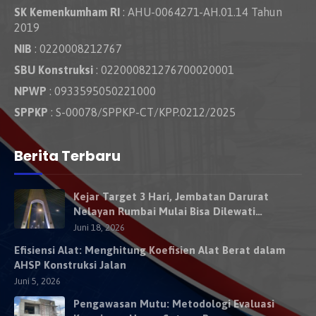
SK Kemenkumham RI
: AHU-0064271-AH.01.14 Tahun
2019
NIB
: 0220008212767
SBU Konstruksi
: 022000821276700020001
NPWP
: 0933595050221000
SPPKP
: S-00078/SPPKP-CT/KPP.0212/2025
Berita Terbaru
Kejar Target 3 Hari, Jembatan Darurat
Nelayan Rumbai Mulai Bisa Dilewati
Kendaraan Besok
Juni 18, 2026
Efisiensi Alat: Menghitung Koefisien Alat Berat dalam
AHSP Konstruksi Jalan
Juni 5, 2026
Pengawasan Mutu: Metodologi Evaluasi