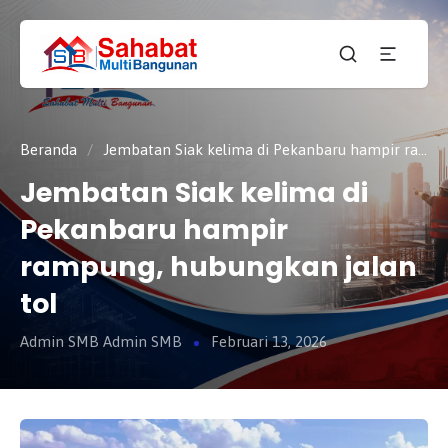
CV.
SAHABAT
Sahabat
MULTI
Pembangunan Anda
BANGUNAN
Beranda
/
Jembatan Siak kelima di Pekanbaru hampir rampung, hubungkan jalan tol
Jembatan Siak kelima di
Pekanbaru hampir
rampung, hubungkan jalan
tol
Admin SMB Admin SMB
Februari 13, 2026