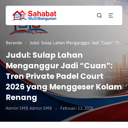
CV.
SAHABAT
Sahabat
MULTI
Pembangunan Anda
BANGUNAN
Beranda
/
Judul: Sulap Lahan Menganggur Jadi “Cuan”: Tren Private Padel Court 2026 yang Menggeser Kolam Renang
Judul: Sulap Lahan
Menganggur Jadi “Cuan”:
Tren Private Padel Court
2026 yang Menggeser Kolam
Renang
Admin SMB Admin SMB
Februari 13, 2026