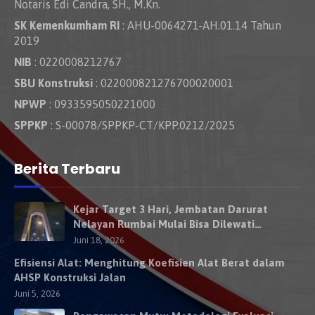
Notaris Edi Candra, SH., M.Kn.
SK Kemenkumham RI
: AHU-0064271-AH.01.14 Tahun
2019
NIB
: 0220008212767
SBU Konstruksi
: 022000821276700020001
NPWP
: 0933595050221000
SPPKP
: S-00078/SPPKP-CT/KPP.0212/2025
Berita Terbaru
Kejar Target 3 Hari, Jembatan Darurat
Nelayan Rumbai Mulai Bisa Dilewati
Kendaraan Besok
Juni 18, 2026
Efisiensi Alat: Menghitung Koefisien Alat Berat dalam
AHSP Konstruksi Jalan
Juni 5, 2026