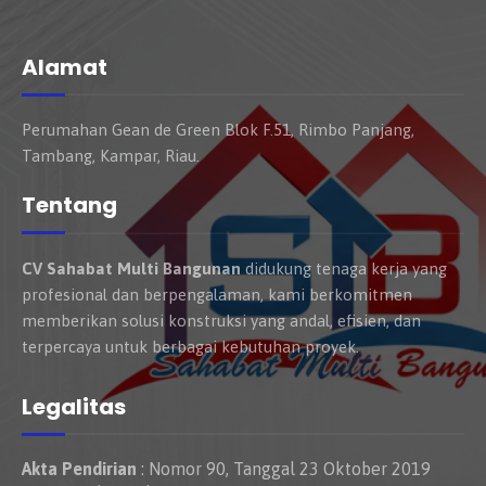
Alamat
Perumahan Gean de Green Blok F.51, Rimbo Panjang,
Tambang, Kampar, Riau.
Tentang
CV Sahabat Multi Bangunan
didukung tenaga kerja yang
profesional dan berpengalaman, kami berkomitmen
memberikan solusi konstruksi yang andal, efisien, dan
terpercaya untuk berbagai kebutuhan proyek.
Legalitas
Akta Pendirian
: Nomor 90, Tanggal 23 Oktober 2019