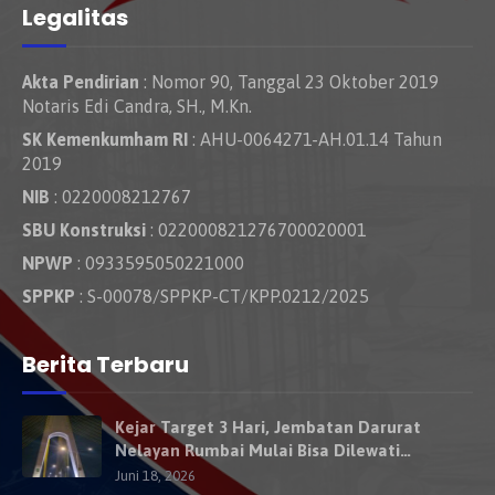
Legalitas
Akta Pendirian
: Nomor 90, Tanggal 23 Oktober 2019
Notaris Edi Candra, SH., M.Kn.
SK Kemenkumham RI
: AHU-0064271-AH.01.14 Tahun
2019
NIB
: 0220008212767
SBU Konstruksi
: 022000821276700020001
NPWP
: 0933595050221000
SPPKP
: S-00078/SPPKP-CT/KPP.0212/2025
Berita Terbaru
Kejar Target 3 Hari, Jembatan Darurat
Nelayan Rumbai Mulai Bisa Dilewati
Kendaraan Besok
Juni 18, 2026