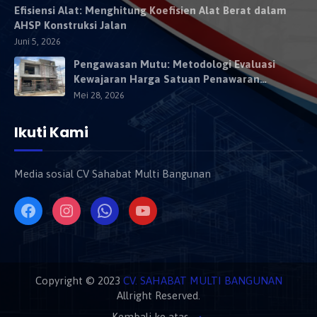
Efisiensi Alat: Menghitung Koefisien Alat Berat dalam
AHSP Konstruksi Jalan
Juni 5, 2026
Pengawasan Mutu: Metodologi Evaluasi
Kewajaran Harga Satuan Penawaran
Kontraktor
Mei 28, 2026
Ikuti Kami
Media sosial CV Sahabat Multi Bangunan
Copyright © 2023
CV. SAHABAT MULTI BANGUNAN
Allright Reserved.
Kembali ke atas