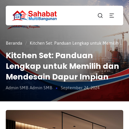
CV.
SAHABAT
Sahabat
MULTI
Pembangunan Anda
BANGUNAN
Beranda
/
Kitchen Set: Panduan Lengkap untuk Memilih dan Mendesain Dapur Impian
Kitchen Set: Panduan
Lengkap untuk Memilih dan
Mendesain Dapur Impian
Admin SMB Admin SMB
September 24, 2024