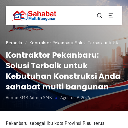
CV.
SAHABAT
Sahabat
MULTI
Pembangunan Anda
BANGUNAN
Beranda
/
Kontraktor Pekanbaru: Solusi Terbaik untuk Kebutuhan Konstruksi Anda sahabat multi bangunan
Kontraktor Pekanbaru:
Solusi Terbaik untuk
Kebutuhan Konstruksi Anda
sahabat multi bangunan
Admin SMB Admin SMB
Agustus 9, 2025
Pekanbaru, sebagai ibu kota Provinsi Riau, terus