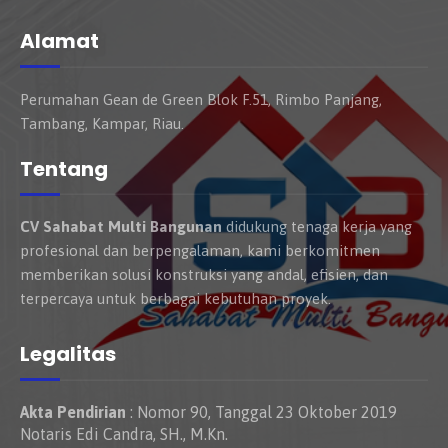
Alamat
Perumahan Gean de Green Blok F.51, Rimbo Panjang,
Tambang, Kampar, Riau.
Tentang
CV Sahabat Multi Bangunan
didukung tenaga kerja yang
profesional dan berpengalaman, kami berkomitmen
memberikan solusi konstruksi yang andal, efisien, dan
terpercaya untuk berbagai kebutuhan proyek.
Legalitas
Akta Pendirian
: Nomor 90, Tanggal 23 Oktober 2019
Notaris Edi Candra, SH., M.Kn.