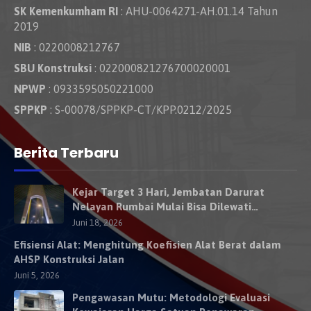
SK Kemenkumham RI
: AHU-0064271-AH.01.14 Tahun
2019
NIB
: 0220008212767
SBU Konstruksi
: 022000821276700020001
NPWP
: 0933595050221000
SPPKP
: S-00078/SPPKP-CT/KPP.0212/2025
Berita Terbaru
Kejar Target 3 Hari, Jembatan Darurat
Nelayan Rumbai Mulai Bisa Dilewati
Kendaraan Besok
Juni 18, 2026
Efisiensi Alat: Menghitung Koefisien Alat Berat dalam
AHSP Konstruksi Jalan
Juni 5, 2026
Pengawasan Mutu: Metodologi Evaluasi