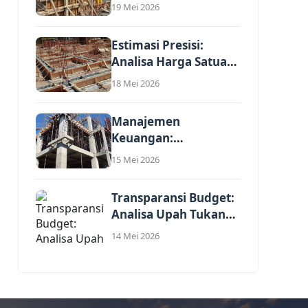
Implementasi Standar
19 Mei 2026
Harga Satuan
Regional (SHSR)...
Estimasi Presisi:
Analisa Harga Satuan
Pekerjaan Renovasi
18 Mei 2026
Interior...
Manajemen
Keuangan:
Perhitungan Profit
15 Mei 2026
Jasa dalam Harga
Satuan...
Transparansi Budget:
Analisa Upah Tukang
Per Meter Persegi...
14 Mei 2026