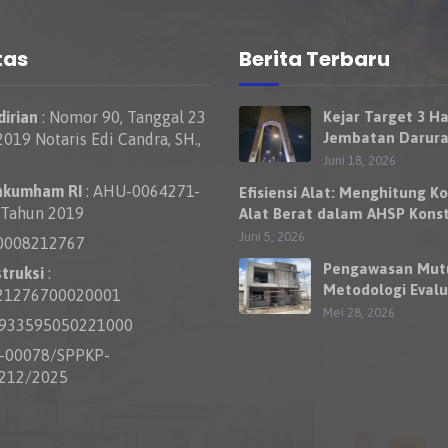
tas
Berita Terbaru
irian
: Nomor 90, Tanggal 23
Kejar Target 3 Ha
Jembatan Darura
019 Notaris Edi Candra, SH.,
Nelayan Rumbai 
Juni 18, 2026
Bisa Dilewati Ke
nkumham RI
: AHU-0064271-
Efisiensi Alat: Menghitung Ko
Besok
 Tahun 2019
Alat Berat dalam AHSP Konst
Jalan
Juni 5, 2026
0008212767
Pengawasan Mut
truksi
:
Metodologi Evalu
21276700020001
Kewajaran Harga
Mei 28, 2026
0933595050221000
Penawaran Kontr
S-00078/SPPKP-
212/2025