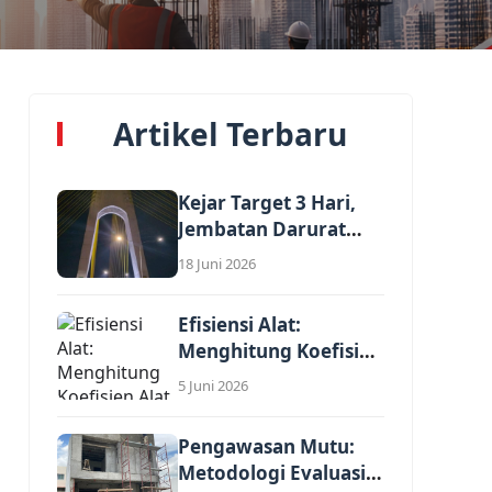
Artikel Terbaru
Kejar Target 3 Hari,
Jembatan Darurat
Nelayan Rumbai...
18 Juni 2026
Efisiensi Alat:
Menghitung Koefisien
Alat Berat dalam
5 Juni 2026
AHSP...
Pengawasan Mutu:
Metodologi Evaluasi