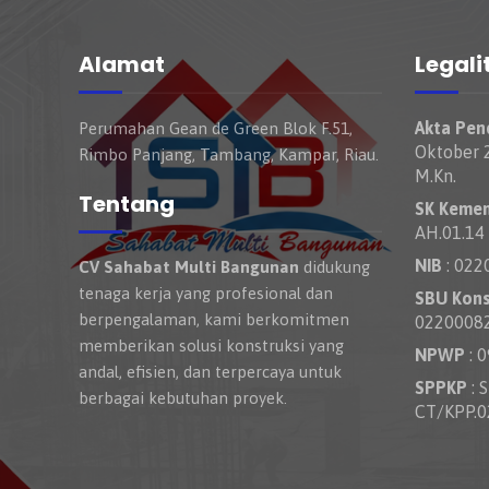
Alamat
Legali
Akta Pend
Perumahan Gean de Green Blok F.51,
Oktober 2
Rimbo Panjang, Tambang, Kampar, Riau.
M.Kn.
Tentang
SK Keme
AH.01.14
NIB
: 022
CV Sahabat Multi Bangunan
didukung
tenaga kerja yang profesional dan
SBU Kons
berpengalaman, kami berkomitmen
0220008
memberikan solusi konstruksi yang
NPWP
: 
andal, efisien, dan terpercaya untuk
SPPKP
: 
berbagai kebutuhan proyek.
CT/KPP.0