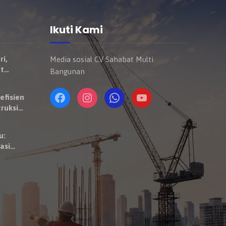
Ikuti Kami
ri,
Media sosial CV Sahabat Multi
t
Bangunan
Mulai
ndaraan
efisien
ruksi
u:
asi
 Satuan
aktor