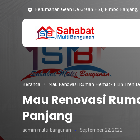
Perumahan Gean De Grean F.51, Rimbo Panjang,
CV. SAHABAT
Sahabat Pembangunan
MULTI
Anda
BANGUNAN
Beranda
/
Mau Renovasi Rumah Hemat? Pilih Tren De
Mau Renovasi Ruma
Panjang
admin multi bangunan
September 22, 2021