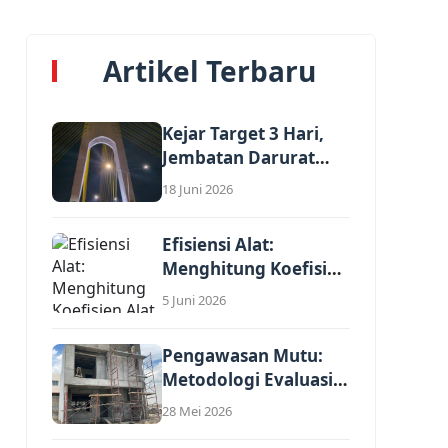
Artikel Terbaru
Kejar Target 3 Hari,
Jembatan Darurat
Nelayan Rumbai...
18 Juni 2026
Efisiensi Alat:
Menghitung Koefisien
Alat Berat dalam
5 Juni 2026
AHSP...
Pengawasan Mutu:
Metodologi Evaluasi
Kewajaran Harga
28 Mei 2026
Satuan Penawaran...