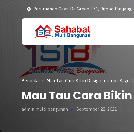
Perumahan Gean De Grean F.51, Rimbo Panjang,
CV. SAHABAT
Sahabat Pembangunan
MULTI
Anda
BANGUNAN
Beranda
/
Mau Tau Cara Bikin Design Interior Bagus?
Mau Tau Cara Bikin 
admin multi bangunan
September 22, 2021