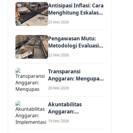
Antisipasi Inflasi: Cara
Menghitung Eskalasi
Harga dalam
25 Mei 2026
Analisis...
Pengawasan Mutu:
Metodologi Evaluasi
Kewajaran Harga
22 Mei 2026
Satuan Penawaran...
Transparansi
Anggaran: Mengupas
Komponen Biaya
20 Mei 2026
Tidak Langsung
(Overhead)...
Akuntabilitas
Anggaran:
Implementasi Standar
19 Mei 2026
Harga Satuan
Regional (SHSR)...