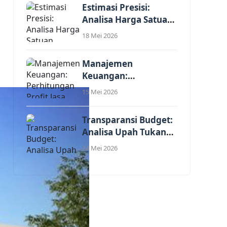
Estimasi Presisi:
Analisa Harga Satuan
Pekerjaan Renovasi
18 Mei 2026
Interior...
Manajemen
Keuangan:
Perhitungan Profit
15 Mei 2026
Jasa dalam Harga
Satuan...
Transparansi Budget:
Analisa Upah Tukang
Per Meter Persegi...
14 Mei 2026