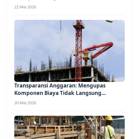
22 Mei 2026
Transparansi Anggaran: Mengupas
Komponen Biaya Tidak Langsung
(Overhead)...
20 Mei 2026