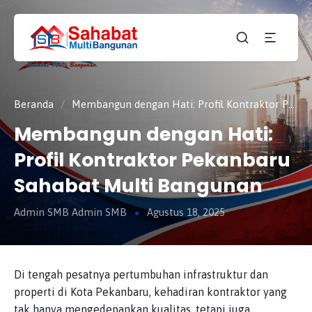
CV.
SAHABAT
Sahabat
MULTI
Pembangunan Anda
BANGUNAN
Beranda
/
Membangun dengan Hati: Profil Kontraktor Pekanbaru Sahabat Multi Bangunan
Membangun dengan Hati:
Profil Kontraktor Pekanbaru
Sahabat Multi Bangunan
Admin SMB Admin SMB
Agustus 18, 2025
Di tengah pesatnya pertumbuhan infrastruktur dan
properti di Kota Pekanbaru, kehadiran kontraktor yang
tak hanya mengedepankan kualitas, tetapi juga