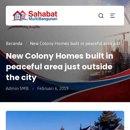
CV.
SAHABAT
Sahabat
MULTI
Pembangunan Anda
BANGUNAN
Beranda
/
New Colony Homes built in peaceful area just outside the city
New Colony Homes built in
peaceful area just outside
the city
Admin SMB
Februari 6, 2019