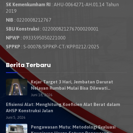
SK Kemenkumham RI
: AHU-0064271-AH.01.14 Tahun
2019
NIB
: 0220008212767
SBU Konstruksi
: 022000821276700020001
NPWP
: 0933595050221000
SPPKP
: S-00078/SPPKP-CT/KPP.0212/2025
Berita Terbaru
Kejar Target 3 Hari, Jembatan Darurat
Nelayan Rumbai Mulai Bisa Dilewati
Kendaraan Besok
Juni 18, 2026
Efisiensi Alat: Menghitung Koefisien Alat Berat dalam
AHSP Konstruksi Jalan
Juni 5, 2026
Pengawasan Mutu: Metodologi Evaluasi