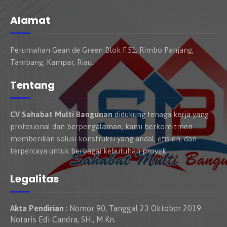
Alamat
Perumahan Gean de Green Blok F.51, Rimbo Panjang,
Tambang, Kampar, Riau.
Tentang
CV Sahabat Multi Bangunan
didukung tenaga kerja yang
profesional dan berpengalaman, kami berkomitmen
memberikan solusi konstruksi yang andal, efisien, dan
terpercaya untuk berbagai kebutuhan proyek.
Legalitas
Akta Pendirian
: Nomor 90, Tanggal 23 Oktober 2019
Notaris Edi Candra, SH., M.Kn.