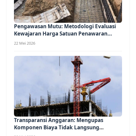
Pengawasan Mutu: Metodologi Evaluasi
Kewajaran Harga Satuan Penawaran...
22 Mei 2026
Transparansi Anggaran: Mengupas
Komponen Biaya Tidak Langsung
(Overhead)...