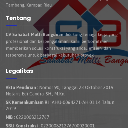
Tambang, Kampar, Riau.
Tentang
CV Sahabat Multi Bangunan
didukung tenaga kerja yang
profesional dan berpengalaman, kami berkomitmen
memberikan solusi konstruksi yang andal, efisien, dan
terpercaya untuk berbagai kebutuhan proyek.
Legalitas
Akta Pendirian
: Nomor 90, Tanggal 23 Oktober 2019
Notaris Edi Candra, SH., M.Kn.
SK Kemenkumham RI
: AHU-0064271-AH.01.14 Tahun
2019
NIB
: 0220008212767
SBU Konstruksi
: 022000821276700020001