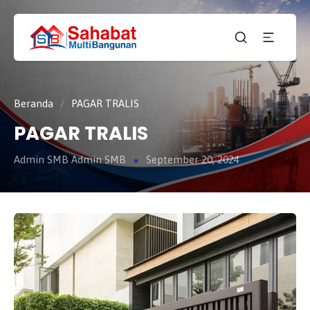
CV.
SAHABAT
Sahabat
MULTI
Pembangunan Anda
BANGUNAN
Beranda
/
PAGAR TRALIS
PAGAR TRALIS
Admin SMB Admin SMB
September 20, 2024