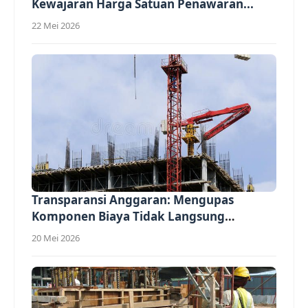
Kewajaran Harga Satuan Penawaran...
22 Mei 2026
Transparansi Anggaran: Mengupas
Komponen Biaya Tidak Langsung
(Overhead)...
20 Mei 2026