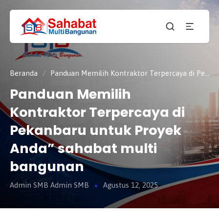
CV.
SAHABAT
Sahabat
MULTI
Pembangunan Anda
BANGUNAN
Beranda
/
Panduan Memilih Kontraktor Terpercaya di Pekanbaru untuk Proyek Anda” sahabat multi bangunan
Panduan Memilih
Kontraktor Terpercaya di
Pekanbaru untuk Proyek
Anda” sahabat multi
bangunan
Admin SMB Admin SMB
Agustus 12, 2025