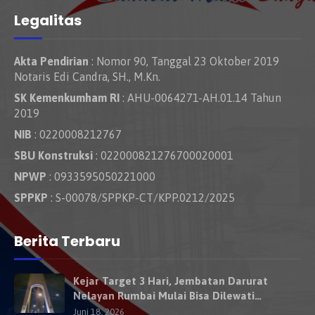
Legalitas
Akta Pendirian
: Nomor 90, Tanggal 23 Oktober 2019
Notaris Edi Candra, SH., M.Kn.
SK Kemenkumham RI
: AHU-0064271-AH.01.14 Tahun
2019
NIB
: 0220008212767
SBU Konstruksi
: 022000821276700020001
NPWP
: 0933595050221000
SPPKP
: S-00078/SPPKP-CT/KPP.0212/2025
Berita Terbaru
Kejar Target 3 Hari, Jembatan Darurat
Nelayan Rumbai Mulai Bisa Dilewati
Kendaraan Besok
Juni 18, 2026