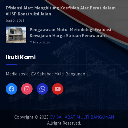
Efisiensi Alat: Menghitung Koefisien Alat Berat dalam
AHSP Konstruksi Jalan
Juni 5, 2026
Pengawasan Mutu: Metodologi Evaluasi
Kewajaran Harga Satuan Penawaran
Kontraktor
Mei 28, 2026
Ikuti Kami
Media sosial CV Sahabat Multi Bangunan
Copyright © 2023
CV. SAHABAT MULTI BANGUNAN
Allright Reserved.