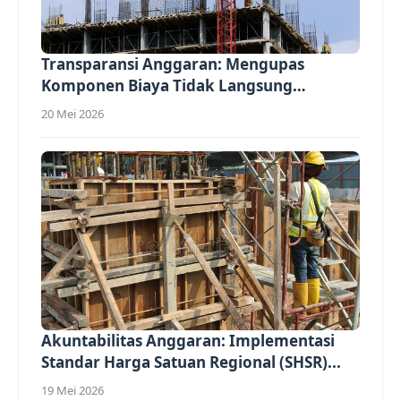
Transparansi Anggaran: Mengupas
Komponen Biaya Tidak Langsung
(Overhead)...
20 Mei 2026
Akuntabilitas Anggaran: Implementasi
Standar Harga Satuan Regional (SHSR)...
19 Mei 2026