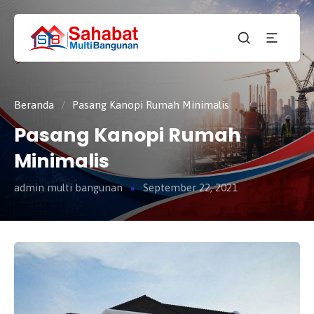
CV.
SAHABAT
Sahabat
MULTI
Pembangunan Anda
BANGUNAN
Beranda
/
Pasang Kanopi Rumah Minimalis
Pasang Kanopi Rumah
Minimalis
admin multi bangunan
September 22, 2021