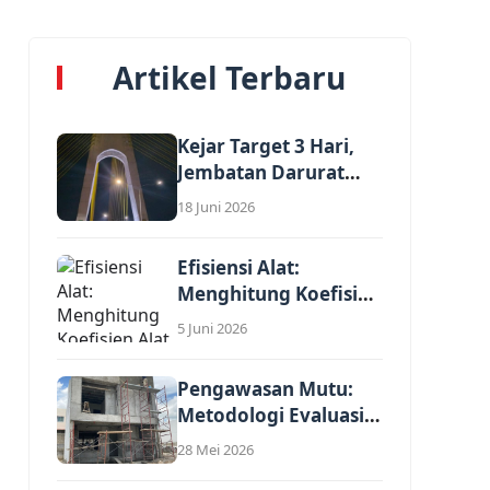
Artikel Terbaru
Kejar Target 3 Hari,
Jembatan Darurat
Nelayan Rumbai...
18 Juni 2026
Efisiensi Alat:
Menghitung Koefisien
Alat Berat dalam
5 Juni 2026
AHSP...
Pengawasan Mutu:
Metodologi Evaluasi
Kewajaran Harga
28 Mei 2026
Satuan Penawaran...