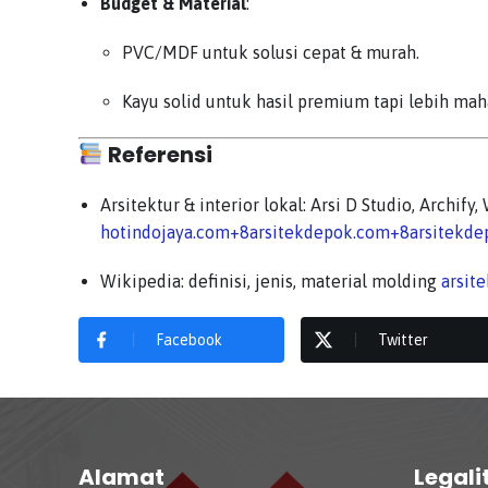
Budget & Material
:
PVC/MDF untuk solusi cepat & murah.
Kayu solid untuk hasil premium tapi lebih mah
Referensi
Arsitektur & interior lokal: Arsi D Studio, Archify
hotindojaya.com
+8
arsitekdepok.com
+8
arsitekd
Wikipedia: definisi, jenis, material molding
arsit
Facebook
Twitter
Alamat
Legali