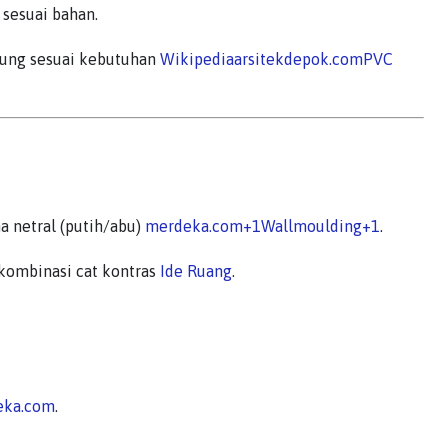
sesuai bahan.
ndung sesuai kebutuhan
Wikipedia
arsitekdepok.com
PVC
a netral (putih/abu)
merdeka.com
+1
Wallmoulding
+1
.
 kombinasi cat kontras
Ide Ruang
.
eka.com
.