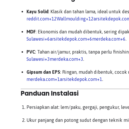
Kayu Solid
: Klasik dan tahan lama, ideal untuk des
reddit.com
+12
Wallmoulding
+12
arsitekdepok.co
MDF
: Ekonomis dan mudah dibentuk, sering dipak
Sulawesi
+6
arsitekdepok.com
+6
merdeka.com
+6
.
PVC
: Tahan air/jamur, praktis, tanpa perlu finishi
Sulawesi
+3
merdeka.com
+3
.
Gipsum dan EPS
: Ringan, mudah dibentuk, cocok 
merdeka.com
+1
arsitekdepok.com
+1
.
Panduan Instalasi
Persiapkan alat: lem/paku, gergaji, pengukur, lev
Ukur panjang dan potong sudut dengan teknik mit