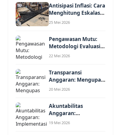
Antisipasi Inflasi: Cara
Menghitung Eskalasi
Harga dalam
25 Mei 2026
Analisis...
Pengawasan Mutu:
Metodologi Evaluasi
Kewajaran Harga
22 Mei 2026
Satuan Penawaran...
Transparansi
Anggaran: Mengupas
Komponen Biaya
20 Mei 2026
Tidak Langsung
(Overhead)...
Akuntabilitas
Anggaran:
Implementasi Standar
19 Mei 2026
Harga Satuan
Regional (SHSR)...