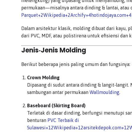
melengkung) yang dipasang untuk menyambung, men
permukaan—misalnya antara dinding & lantai, atau d
Parquet
+2
Wikipedia
+2
Archify
+4
hotindojaya.com
+4
Dalam arsitektur klasik, molding dibuat dari kayu, p
dari PVC, MDF, atau polistirena untuk efisiensi dan
Jenis‑Jenis Molding
Berikut beberapa jenis paling umum dan fungsinya:
Crown Molding
Dipasang di sudut antara dinding & langit‑langi
sambungan antar permukaan
Wallmoulding
.
Baseboard (Skirting Board)
Terletak di dasar dinding, berfungsi menutupi s
benturan
PVC Terbaik di
Sulawesi
+12
Wikipedia
+12
arsitekdepok.com
+12
W