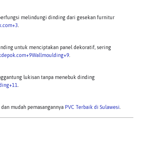
 berfungsi melindungi dinding dari gesekan furnitur
k.com
+3
.
nding untuk menciptakan panel dekoratif, sering
ekdepok.com
+9
Wallmoulding
+9
.
enggantung lukisan tanpa menebuk dinding
ding
+11
.
ktis dan mudah pemasangannya
PVC Terbaik di Sulawesi
.