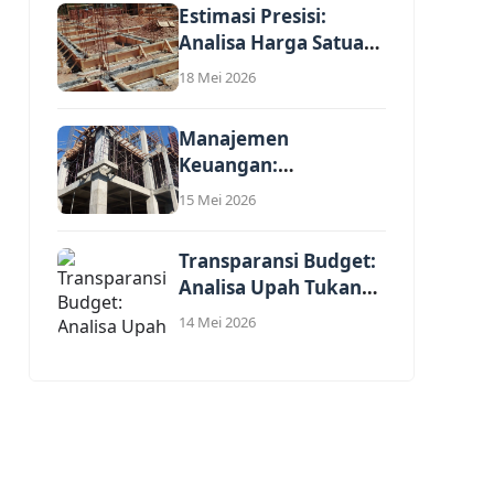
Estimasi Presisi:
Analisa Harga Satuan
Pekerjaan Renovasi
18 Mei 2026
Interior...
Manajemen
Keuangan:
Perhitungan Profit
15 Mei 2026
Jasa dalam Harga
Satuan...
Transparansi Budget:
Analisa Upah Tukang
Per Meter Persegi...
14 Mei 2026