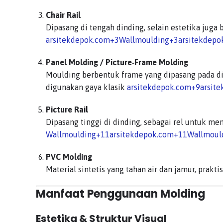
Chair Rail
Dipasang di tengah dinding, selain estetika juga
arsitekdepok.com
+3
Wallmoulding
+3
arsitekdepo
Panel Molding / Picture‑Frame Molding
Moulding berbentuk frame yang dipasang pada di
digunakan gaya klasik
arsitekdepok.com
+9
arsit
Picture Rail
Dipasang tinggi di dinding, sebagai rel untuk m
Wallmoulding
+11
arsitekdepok.com
+11
Wallmoul
PVC Molding
Material sintetis yang tahan air dan jamur, pra
Manfaat Penggunaan Molding
Estetika & Struktur Visual