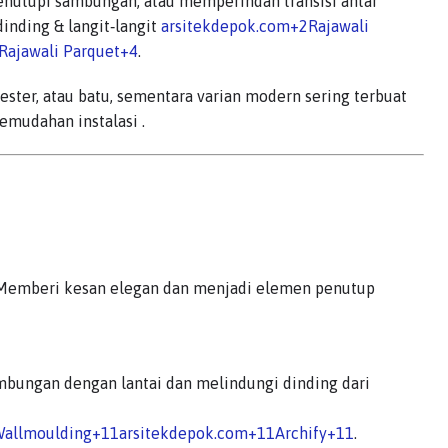
utupi sambungan, atau memperindah transisi antar
inding & langit‑langit
arsitekdepok.com
+2
Rajawali
Rajawali Parquet
+4
.
lester, atau batu, sementara varian modern sering terbuat
 kemudahan instalasi
.
t. Memberi kesan elegan dan menjadi elemen penutup
ambungan dengan lantai dan melindungi dinding dari
allmoulding
+11
arsitekdepok.com
+11
Archify
+11
.