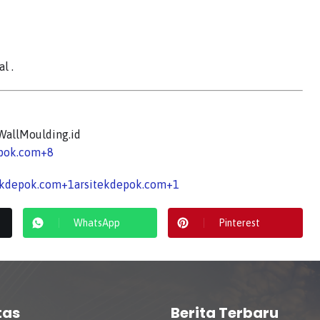
al
.
, WallMoulding.id
epok.com
+8
ekdepok.com
+1
arsitekdepok.com
+1
WhatsApp
Pinterest
tas
Berita Terbaru