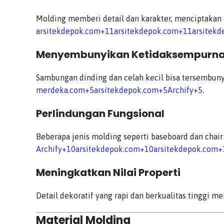
Molding memberi detail dan karakter, menciptakan 
arsitekdepok.com
+11
arsitekdepok.com
+11
arsitek
Menyembunyikan Ketidaksempurn
Sambungan dinding dan celah kecil bisa tersembuny
merdeka.com
+5
arsitekdepok.com
+5
Archify
+5
.
Perlindungan Fungsional
Beberapa jenis molding seperti baseboard dan chair
Archify
+10
arsitekdepok.com
+10
arsitekdepok.com
+
Meningkatkan Nilai Properti
Detail dekoratif yang rapi dan berkualitas tinggi me
Material Molding