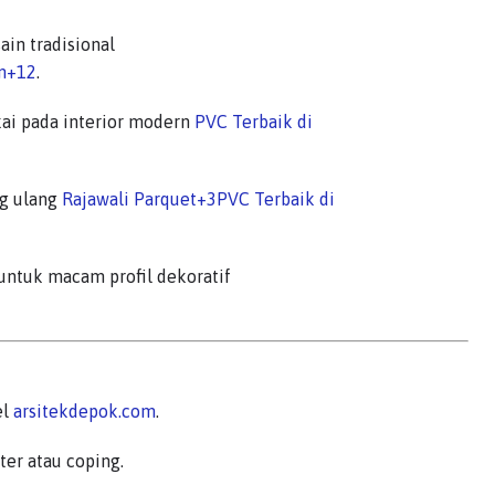
ain tradisional
m
+12
.
ai pada interior modern
PVC Terbaik di
ng ulang
Rajawali Parquet
+3
PVC Terbaik di
untuk macam profil dekoratif
el
arsitekdepok.com
.
er atau coping.