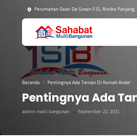
Perumahan Gean De Grean F.51, Rimbo Panjang,
CV. SAHABAT
Sahabat Pembangunan
MULTI
Anda
BANGUNAN
Beranda
/
Pentingnya Ada Taman Di Rumah Anda!
Pentingnya Ada Ta
admin multi bangunan
September 22, 2021