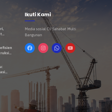
Ikuti Kami
ri,
Media sosial CV Sahabat Multi
t
Bangunan
Mulai
ndaraan
efisien
ruksi
u:
asi
 Satuan
aktor