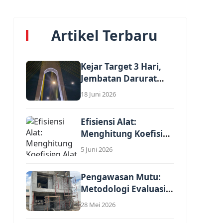
Artikel Terbaru
Kejar Target 3 Hari,
Jembatan Darurat
Nelayan Rumbai...
18 Juni 2026
Efisiensi Alat:
Menghitung Koefisien
Alat Berat dalam
5 Juni 2026
AHSP...
Pengawasan Mutu:
Metodologi Evaluasi
Kewajaran Harga
28 Mei 2026
Satuan Penawaran...