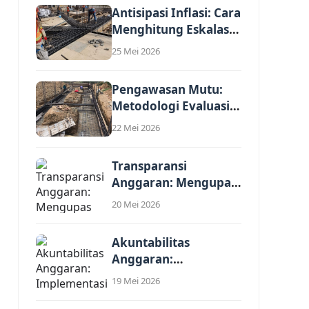
Antisipasi Inflasi: Cara
Menghitung Eskalasi
Harga dalam
25 Mei 2026
Analisis...
Pengawasan Mutu:
Metodologi Evaluasi
Kewajaran Harga
22 Mei 2026
Satuan Penawaran...
Transparansi
Anggaran: Mengupas
Komponen Biaya
20 Mei 2026
Tidak Langsung
(Overhead)...
Akuntabilitas
Anggaran:
Implementasi Standar
19 Mei 2026
Harga Satuan
Regional (SHSR)...