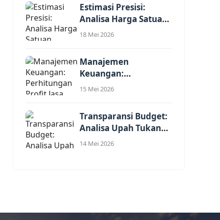
Estimasi Presisi:
Analisa Harga Satuan
Pekerjaan Renovasi
18 Mei 2026
Interior...
Manajemen
Keuangan:
Perhitungan Profit
15 Mei 2026
Jasa dalam Harga
Satuan...
Transparansi Budget:
Analisa Upah Tukang
Per Meter Persegi...
14 Mei 2026