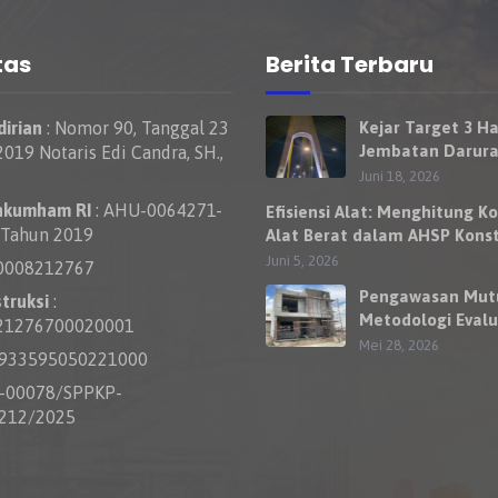
tas
Berita Terbaru
irian
: Nomor 90, Tanggal 23
Kejar Target 3 Ha
Jembatan Darura
019 Notaris Edi Candra, SH.,
Nelayan Rumbai 
Juni 18, 2026
Bisa Dilewati Ke
nkumham RI
: AHU-0064271-
Efisiensi Alat: Menghitung Ko
Besok
 Tahun 2019
Alat Berat dalam AHSP Konst
Jalan
Juni 5, 2026
0008212767
Pengawasan Mut
truksi
:
Metodologi Evalu
21276700020001
Kewajaran Harga
Mei 28, 2026
0933595050221000
Penawaran Kontr
S-00078/SPPKP-
212/2025