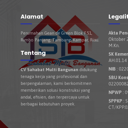
Alamat
Legali
Akta Pend
Perumahan Gean de Green Blok F.51,
Oktober 2
Rimbo Panjang, Tambang, Kampar, Riau.
M.Kn.
Tentang
SK Keme
AH.01.14
NIB
: 022
CV Sahabat Multi Bangunan
didukung
tenaga kerja yang profesional dan
SBU Kons
berpengalaman, kami berkomitmen
0220008
memberikan solusi konstruksi yang
NPWP
: 
andal, efisien, dan terpercaya untuk
SPPKP
: 
berbagai kebutuhan proyek.
CT/KPP.0