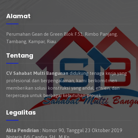
Alamat
Perumahan Gean de Green Blok F.51, Rimbo Panjang,
Tambang, Kampar, Riau.
Tentang
CV Sahabat Multi Bangunan
didukung tenaga kerja yang
profesional dan berpengalaman, kami berkomitmen
memberikan solusi konstruksi yang andal, efisien, dan
terpercaya untuk berbagai kebutuhan proyek.
Legalitas
Akta Pendirian
: Nomor 90, Tanggal 23 Oktober 2019
Notaris Edi Candra, SH., M.Kn.