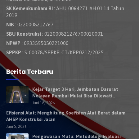
SK Kemenkumham RI
: AHU-0064271-AH.01.14 Tahun
2019
NIB
: 0220008212767
SBU Konstruksi
: 022000821276700020001
NPWP
: 0933595050221000
SPPKP
: S-00078/SPPKP-CT/KPP.0212/2025
Berita Terbaru
Kejar Target 3 Hari, Jembatan Darurat
Nelayan Rumbai Mulai Bisa Dilewati
Kendaraan Besok
Juni 18, 2026
Efisiensi Alat: Menghitung Koefisien Alat Berat dalam
AHSP Konstruksi Jalan
Juni 5, 2026
Pengawasan Mutu: Metodologi Evaluasi