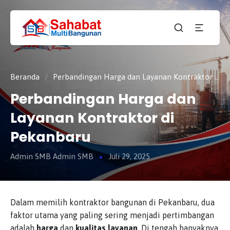
CV.
SAHABAT
Sahabat
MULTI
Pembangunan Anda
BANGUNAN
Beranda
/
Perbandingan Harga dan Layanan Kontraktor di Pekanbaru
Perbandingan Harga dan
Layanan Kontraktor di
Pekanbaru
Admin SMB Admin SMB
Juli 29, 2025
Dalam memilih kontraktor bangunan di Pekanbaru, dua
faktor utama yang paling sering menjadi pertimbangan
adalah
harga
dan
kualitas layanan
. Di tengah banyaknya