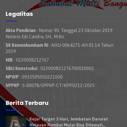
Legalitas
Akta Pendirian
: Nomor 90, Tanggal 23 Oktober 2019
Notaris Edi Candra, SH., M.Kn.
SK Kemenkumham RI
: AHU-0064271-AH.01.14 Tahun
2019
NIB
: 0220008212767
SBU Konstruksi
: 022000821276700020001
NPWP
: 0933595050221000
SPPKP
: S-00078/SPPKP-CT/KPP.0212/2025
Berita Terbaru
Kejar Target 3 Hari, Jembatan Darurat
Nelayan Rumbai Mulai Bisa Dilewati