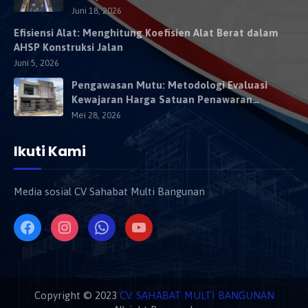
Kendaraan Besok
Juni 18, 2026
Efisiensi Alat: Menghitung Koefisien Alat Berat dalam
AHSP Konstruksi Jalan
Juni 5, 2026
Pengawasan Mutu: Metodologi Evaluasi
Kewajaran Harga Satuan Penawaran
Kontraktor
Mei 28, 2026
Ikuti Kami
Media sosial CV Sahabat Multi Bangunan
Copyright © 2023
CV. SAHABAT MULTI BANGUNAN