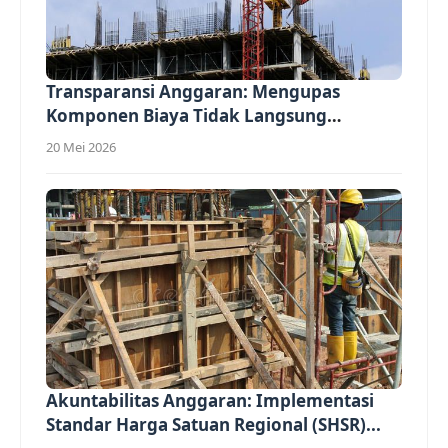
Transparansi Anggaran: Mengupas
Komponen Biaya Tidak Langsung
(Overhead)...
20 Mei 2026
Akuntabilitas Anggaran: Implementasi
Standar Harga Satuan Regional (SHSR)...