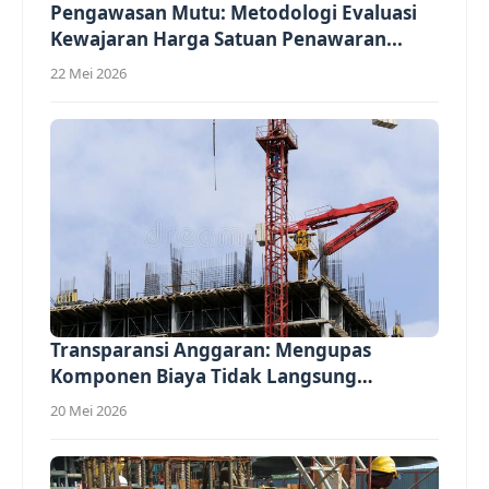
Pengawasan Mutu: Metodologi Evaluasi
Kewajaran Harga Satuan Penawaran...
22 Mei 2026
Transparansi Anggaran: Mengupas
Komponen Biaya Tidak Langsung
(Overhead)...
20 Mei 2026