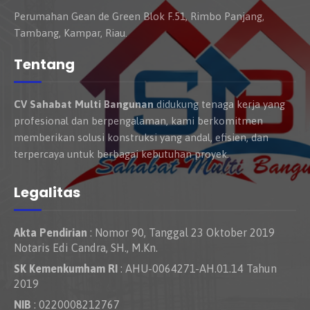
Perumahan Gean de Green Blok F.51, Rimbo Panjang,
Tambang, Kampar, Riau.
Tentang
CV Sahabat Multi Bangunan
didukung tenaga kerja yang
profesional dan berpengalaman, kami berkomitmen
memberikan solusi konstruksi yang andal, efisien, dan
terpercaya untuk berbagai kebutuhan proyek.
Legalitas
Akta Pendirian
: Nomor 90, Tanggal 23 Oktober 2019
Notaris Edi Candra, SH., M.Kn.
SK Kemenkumham RI
: AHU-0064271-AH.01.14 Tahun
2019
NIB
: 0220008212767