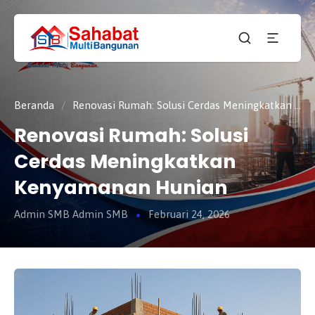
CV.
SAHABAT
Sahabat
MULTI
Pembangunan Anda
BANGUNAN
Beranda
/
Renovasi Rumah: Solusi Cerdas Meningkatkan Kenyamanan Hunian
Renovasi Rumah: Solusi
Cerdas Meningkatkan
Kenyamanan Hunian
Admin SMB Admin SMB
Februari 24, 2026