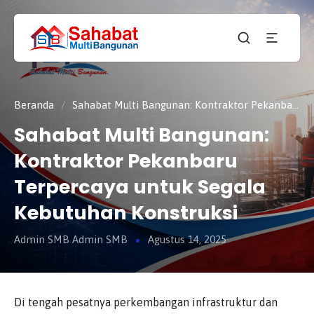
CV.
SAHABAT
Sahabat
MULTI
Pembangunan Anda
BANGUNAN
Beranda
/
Sahabat Multi Bangunan: Kontraktor Pekanbaru Terpercaya untuk Segala Kebutuhan Konstruksi
Sahabat Multi Bangunan:
Kontraktor Pekanbaru
Terpercaya untuk Segala
Kebutuhan Konstruksi
Admin SMB Admin SMB
Agustus 14, 2025
Di tengah pesatnya perkembangan infrastruktur dan