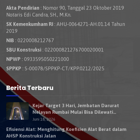
Akta Pendirian
: Nomor 90, Tanggal 23 Oktober 2019
Notaris Edi Candra, SH., M.Kn.
SK Kemenkumham RI
: AHU-0064271-AH.01.14 Tahun
2019
NIB
: 0220008212767
SBU Konstruksi
: 022000821276700020001
NPWP
: 0933595050221000
SPPKP
: S-00078/SPPKP-CT/KPP.0212/2025
Berita Terbaru
Kejar Target 3 Hari, Jembatan Darurat
Nelayan Rumbai Mulai Bisa Dilewati
Kendaraan Besok
Juni 18, 2026
Efisiensi Alat: Menghitung Koefisien Alat Berat dalam
AHSP Konstruksi Jalan