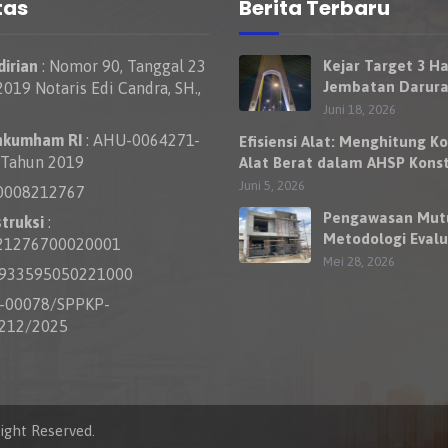
tas
Berita Terbaru
irian
: Nomor 90, Tanggal 23
Kejar Target 3 Ha
Jembatan Darura
019 Notaris Edi Candra, SH.,
Nelayan Rumbai 
Juni 18, 2026
Bisa Dilewati Ke
nkumham RI
: AHU-0064271-
Efisiensi Alat: Menghitung Ko
Besok
 Tahun 2019
Alat Berat dalam AHSP Konst
Jalan
Juni 5, 2026
0008212767
Pengawasan Mut
truksi
:
Metodologi Evalu
21276700020001
Kewajaran Harga
Mei 28, 2026
0933595050221000
Penawaran Kontr
S-00078/SPPKP-
212/2025
right Reserved.