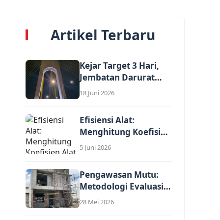
Artikel Terbaru
Kejar Target 3 Hari,
Jembatan Darurat
Nelayan Rumbai...
18 Juni 2026
Efisiensi Alat:
Menghitung Koefisien
Alat Berat dalam
5 Juni 2026
AHSP...
Pengawasan Mutu:
Metodologi Evaluasi
Kewajaran Harga
28 Mei 2026
Satuan Penawaran...