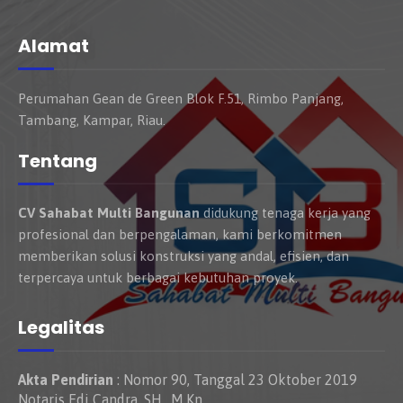
Alamat
Perumahan Gean de Green Blok F.51, Rimbo Panjang,
Tambang, Kampar, Riau.
Tentang
CV Sahabat Multi Bangunan
didukung tenaga kerja yang
profesional dan berpengalaman, kami berkomitmen
memberikan solusi konstruksi yang andal, efisien, dan
terpercaya untuk berbagai kebutuhan proyek.
Legalitas
Akta Pendirian
: Nomor 90, Tanggal 23 Oktober 2019
Notaris Edi Candra, SH., M.Kn.