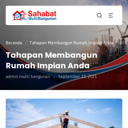
CV.
SAHABAT
Sahabat
MULTI
Pembangunan Anda
BANGUNAN
Beranda
/
Tahapan Membangun Rumah Impian Anda
Tahapan Membangun
Rumah Impian Anda
admin multi bangunan
September 22, 2021