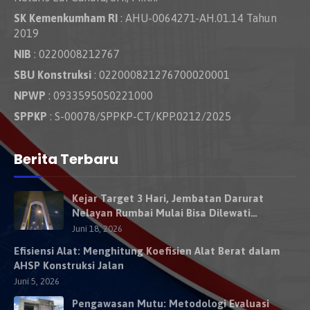
SK Kemenkumham RI
: AHU-0064271-AH.01.14 Tahun
2019
NIB
: 0220008212767
SBU Konstruksi
: 022000821276700020001
NPWP
: 0933595050221000
SPPKP
: S-00078/SPPKP-CT/KPP.0212/2025
Berita Terbaru
Kejar Target 3 Hari, Jembatan Darurat
Nelayan Rumbai Mulai Bisa Dilewati
Kendaraan Besok
Juni 18, 2026
Efisiensi Alat: Menghitung Koefisien Alat Berat dalam
AHSP Konstruksi Jalan
Juni 5, 2026
Pengawasan Mutu: Metodologi Evaluasi